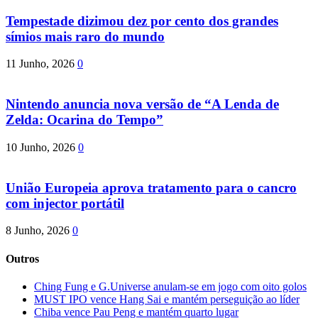
Tempestade dizimou dez por cento dos grandes
símios mais raro do mundo
11 Junho, 2026
0
Nintendo anuncia nova versão de “A Lenda de
Zelda: Ocarina do Tempo”
10 Junho, 2026
0
União Europeia aprova tratamento para o cancro
com injector portátil
8 Junho, 2026
0
Outros
Ching Fung e G.Universe anulam-se em jogo com oito golos
MUST IPO vence Hang Sai e mantém perseguição ao líder
Chiba vence Pau Peng e mantém quarto lugar