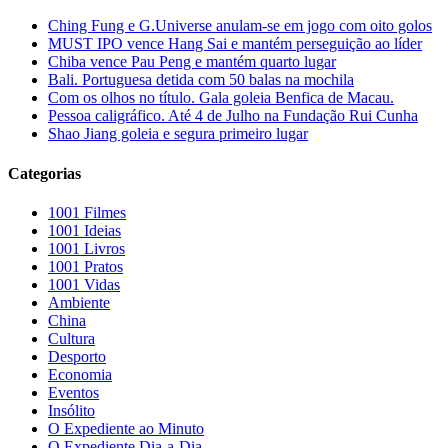
Ching Fung e G.Universe anulam-se em jogo com oito golos
MUST IPO vence Hang Sai e mantém perseguição ao líder
Chiba vence Pau Peng e mantém quarto lugar
Bali. Portuguesa detida com 50 balas na mochila
Com os olhos no título. Gala goleia Benfica de Macau.
Pessoa caligráfico. Até 4 de Julho na Fundação Rui Cunha
Shao Jiang goleia e segura primeiro lugar
Categorias
1001 Filmes
1001 Ideias
1001 Livros
1001 Pratos
1001 Vidas
Ambiente
China
Cultura
Desporto
Economia
Eventos
Insólito
O Expediente ao Minuto
O Expediente Dia-a-Dia