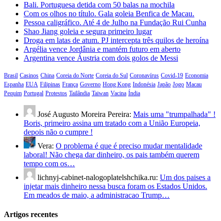
Bali. Portuguesa detida com 50 balas na mochila
Com os olhos no título. Gala goleia Benfica de Macau.
Pessoa caligráfico. Até 4 de Julho na Fundação Rui Cunha
Shao Jiang goleia e segura primeiro lugar
Droga em latas de atum. PJ intercepta três quilos de heroína
Argélia vence Jordânia e mantém futuro em aberto
Argentina vence Áustria com dois golos de Messi
Brasil
Casinos
China
Coreia do Norte
Coreia do Sul
Coronavírus
Covid-19
Economia
Espanha
EUA
Filipinas
França
Governo
Hong Kong
Indonésia
Japão
Jogo
Macau
Pequim
Portugal
Protestos
Tailândia
Taiwan
Vacina
Índia
José Augusto Moreira Pereira:
Mais uma "trumpalhada" !
Boris, primeiro assina um tratado com a União Europeia,
depois não o cumpre !
Vera:
O problema é que é preciso mudar mentalidade
laboral! Não chega dar dinheiro, os pais também querem
tempo com os…
lichnyj-cabinet-nalogoplatelshchika.ru:
Um dos paises a
injetar mais dinheiro nessa busca foram os Estados Unidos.
Em meados de maio, a administracao Trump…
Artigos recentes