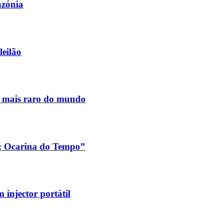
azónia
leilão
s mais raro do mundo
a: Ocarina do Tempo”
injector portátil