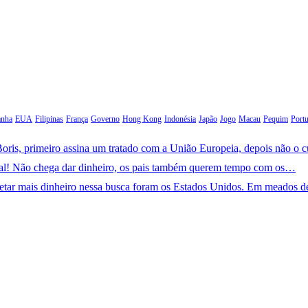
anha
EUA
Filipinas
França
Governo
Hong Kong
Indonésia
Japão
Jogo
Macau
Pequim
Portu
oris, primeiro assina um tratado com a União Europeia, depois não o 
ral! Não chega dar dinheiro, os pais também querem tempo com os…
jetar mais dinheiro nessa busca foram os Estados Unidos. Em meados 