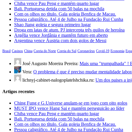
Chiba vence Pau Peng e mantém quarto lugar
Bali. Portuguesa detida com 50 balas na mochila
Com os olhos no título. Gala goleia Benfica de Macau.
Pessoa caligráfico. Até 4 de Julho na Fundação Rui Cunha
Shao Jiang goleia e segura primeiro lugar
Droga em latas de atum. PJ intercepta três quilos de heroína
Argélia vence Jordânia e mantém futuro em aberto
Argentina vence Áustria com dois golos de Messi
Brasil
Casinos
China
Coreia do Norte
Coreia do Sul
Coronavírus
Covid-19
Economia
Esp
José Augusto Moreira Pereira:
Mais uma "trumpalhada" ! B
Vera:
O problema é que é preciso mudar mentalidade labo
lichnyj-cabinet-nalogoplatelshchika.ru:
Um dos paises a in
Artigos recentes
Ching Fung e G.Universe anulam-se em jogo com oito golos
MUST IPO vence Hang Sai e mantém perseguição ao líder
Chiba vence Pau Peng e mantém quarto lugar
Bali. Portuguesa detida com 50 balas na mochila
Com os olhos no título. Gala goleia Benfica de Macau.
Pessoa caligráfico. Até 4 de Julho na Fundação Rui Cunha