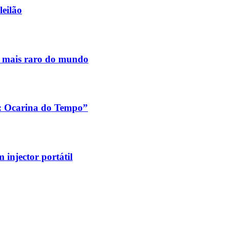
leilão
s mais raro do mundo
a: Ocarina do Tempo”
injector portátil