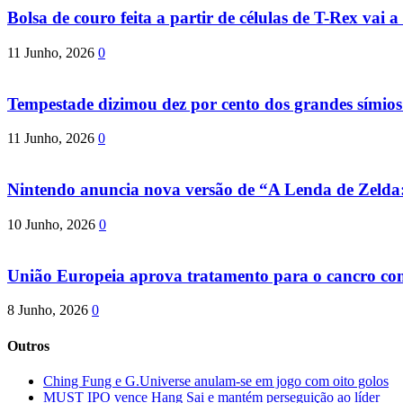
Bolsa de couro feita a partir de células de T-Rex vai a 
11 Junho, 2026
0
Tempestade dizimou dez por cento dos grandes símio
11 Junho, 2026
0
Nintendo anuncia nova versão de “A Lenda de Zeld
10 Junho, 2026
0
União Europeia aprova tratamento para o cancro com 
8 Junho, 2026
0
Outros
Ching Fung e G.Universe anulam-se em jogo com oito golos
MUST IPO vence Hang Sai e mantém perseguição ao líder