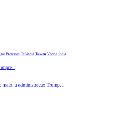
gal
Protestos
Tailândia
Taiwan
Vacina
Índia
cumpre !
de maio, a administracao Trump…