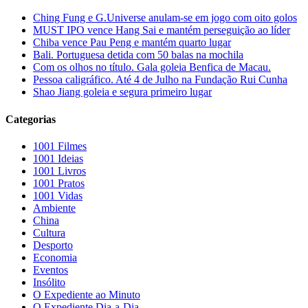
Ching Fung e G.Universe anulam-se em jogo com oito golos
MUST IPO vence Hang Sai e mantém perseguição ao líder
Chiba vence Pau Peng e mantém quarto lugar
Bali. Portuguesa detida com 50 balas na mochila
Com os olhos no título. Gala goleia Benfica de Macau.
Pessoa caligráfico. Até 4 de Julho na Fundação Rui Cunha
Shao Jiang goleia e segura primeiro lugar
Categorias
1001 Filmes
1001 Ideias
1001 Livros
1001 Pratos
1001 Vidas
Ambiente
China
Cultura
Desporto
Economia
Eventos
Insólito
O Expediente ao Minuto
O Expediente Dia-a-Dia