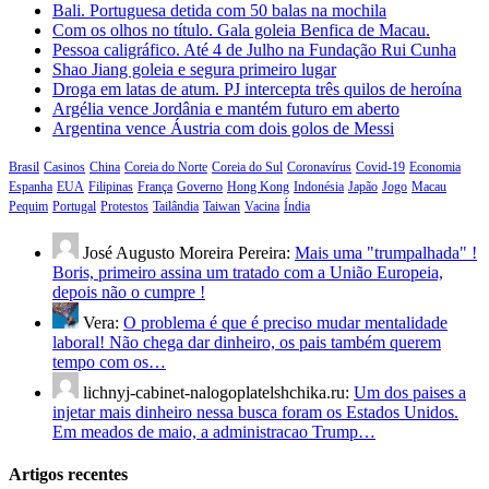
Bali. Portuguesa detida com 50 balas na mochila
Com os olhos no título. Gala goleia Benfica de Macau.
Pessoa caligráfico. Até 4 de Julho na Fundação Rui Cunha
Shao Jiang goleia e segura primeiro lugar
Droga em latas de atum. PJ intercepta três quilos de heroína
Argélia vence Jordânia e mantém futuro em aberto
Argentina vence Áustria com dois golos de Messi
Brasil
Casinos
China
Coreia do Norte
Coreia do Sul
Coronavírus
Covid-19
Economia
Espanha
EUA
Filipinas
França
Governo
Hong Kong
Indonésia
Japão
Jogo
Macau
Pequim
Portugal
Protestos
Tailândia
Taiwan
Vacina
Índia
José Augusto Moreira Pereira:
Mais uma "trumpalhada" !
Boris, primeiro assina um tratado com a União Europeia,
depois não o cumpre !
Vera:
O problema é que é preciso mudar mentalidade
laboral! Não chega dar dinheiro, os pais também querem
tempo com os…
lichnyj-cabinet-nalogoplatelshchika.ru:
Um dos paises a
injetar mais dinheiro nessa busca foram os Estados Unidos.
Em meados de maio, a administracao Trump…
Artigos recentes