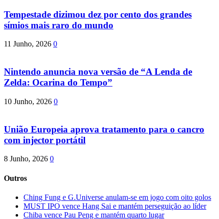
Tempestade dizimou dez por cento dos grandes
símios mais raro do mundo
11 Junho, 2026
0
Nintendo anuncia nova versão de “A Lenda de
Zelda: Ocarina do Tempo”
10 Junho, 2026
0
União Europeia aprova tratamento para o cancro
com injector portátil
8 Junho, 2026
0
Outros
Ching Fung e G.Universe anulam-se em jogo com oito golos
MUST IPO vence Hang Sai e mantém perseguição ao líder
Chiba vence Pau Peng e mantém quarto lugar