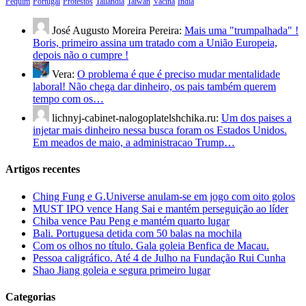
Pequim
Portugal
Protestos
Tailândia
Taiwan
Vacina
Índia
José Augusto Moreira Pereira:
Mais uma "trumpalhada" !
Boris, primeiro assina um tratado com a União Europeia,
depois não o cumpre !
Vera:
O problema é que é preciso mudar mentalidade
laboral! Não chega dar dinheiro, os pais também querem
tempo com os…
lichnyj-cabinet-nalogoplatelshchika.ru:
Um dos paises a
injetar mais dinheiro nessa busca foram os Estados Unidos.
Em meados de maio, a administracao Trump…
Artigos recentes
Ching Fung e G.Universe anulam-se em jogo com oito golos
MUST IPO vence Hang Sai e mantém perseguição ao líder
Chiba vence Pau Peng e mantém quarto lugar
Bali. Portuguesa detida com 50 balas na mochila
Com os olhos no título. Gala goleia Benfica de Macau.
Pessoa caligráfico. Até 4 de Julho na Fundação Rui Cunha
Shao Jiang goleia e segura primeiro lugar
Categorias