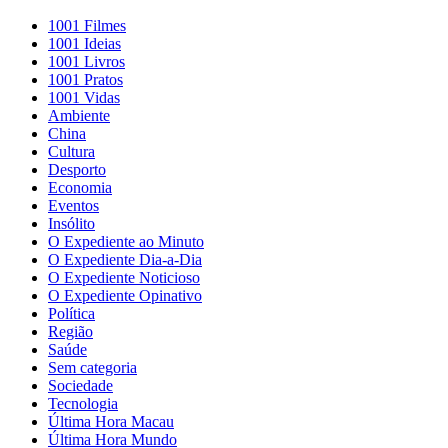
1001 Filmes
1001 Ideias
1001 Livros
1001 Pratos
1001 Vidas
Ambiente
China
Cultura
Desporto
Economia
Eventos
Insólito
O Expediente ao Minuto
O Expediente Dia-a-Dia
O Expediente Noticioso
O Expediente Opinativo
Política
Região
Saúde
Sem categoria
Sociedade
Tecnologia
Última Hora Macau
Última Hora Mundo