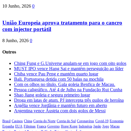
10 Junho, 2026
0
União Europeia aprova tratamento para o cancro
com injector portátil
8 Junho, 2026
0
Outros
Ching Fung e G.Universe anulam-se em jogo com oito golos
MUST IPO vence Hang Sai e mantém perseguição ao líder
Chiba vence Pau Peng e mantém quarto lugar
Bali. Portuguesa detida com 50 balas na mochila
Com os olhos no título. Gala goleia Benfica de Macau.
Pessoa caligráfico. Até 4 de Julho na Fundação Rui Cunha
Shao Jiang goleia e segura primeiro lugar
Droga em latas de atum. PJ intercepta três quilos de heroína
Argélia vence Jordânia e mantém futuro em aberto
Argentina vence Áustria com dois golos de Messi
Brasil
Casinos
China
Coreia do Norte
Coreia do Sul
Coronavírus
Covid-19
Economia
Espanha
EUA
Filipinas
França
Governo
Hong Kong
Indonésia
Japão
Jogo
Macau