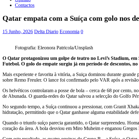
Contactos
Qatar empata com a Suíça com golo nos de
15 Junho, 2026
Delta Diario
Economia
0
Fotografia: Eleonora Patricola/Unsplash
O Qatar protagonizou um golpe de teatro no Levi’s Stadium, em
Futebol. O golo do empate surgiu já em período de descontos, no
Mais experiente e favorita à vitória, a Suiça dominou durante gran
sobre Remo Freuler. O lance foi confirmado pelo VAR após a revisão
Os helvéticos controlaram a posse de bola – cerca de 68 por cento, 
de Abunada. O guarda-redes do Qatar salvou a selecção do Golfo Pér
No segundo tempo, a Suíça continuou a pressionar, com Granit Xhaka
hidratação, permitindo que o Qatar ganhasse alguma estabilidade defe
Quando o triunfo suíço parecia garantido, o Qatar surpreendeu. Hom
coração da área. A bola desviou em Miro Muheim e enganou Gregos K
Com este resultado, as quatro equipas do Grupo B – a Suíça, o Qatar