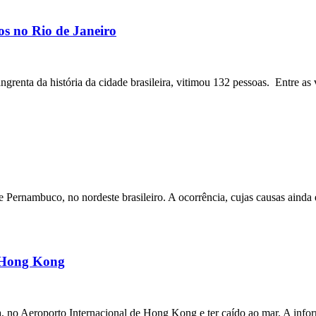
os no Rio de Janeiro
angrenta da história da cidade brasileira, vitimou 132 pessoas. Entre as 
ernambuco, no nordeste brasileiro. A ocorrência, cujas causas ainda e
m Hong Kong
a, no Aeroporto Internacional de Hong Kong e ter caído ao mar. A inf