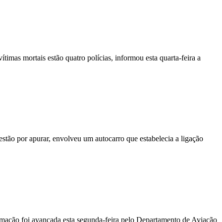
vítimas mortais estão quatro polícias, informou esta quarta-feira a
stão por apurar, envolveu um autocarro que estabelecia a ligação
ormação foi avançada esta segunda-feira pelo Departamento de Aviação