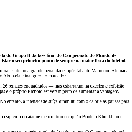
rnada do Grupo B da fase final do Campeonato do Mundo de
star o seu primeiro ponto de sempre na maior festa do futebol.
na cobrança de uma grande penalidade, após falta de Mahmoud Abunada
com Abunada e inaugurou o marcador.
ram 26 remates enquadrados — mas esbarraram na excelente exibição
gas e o próprio Embolo estiveram perto de aumentar a vantagem.
 entanto, a intensidade suíça diminuiu com o calor e as pausas para
ado esquerdo do ataque e encontrou o capitão Boulem Khoukhi no
que está a primeira ronda da fase de grupos. O Qatar, treinado pelo