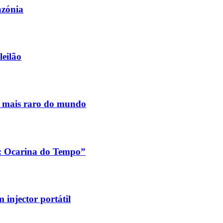
azónia
leilão
s mais raro do mundo
a: Ocarina do Tempo”
injector portátil