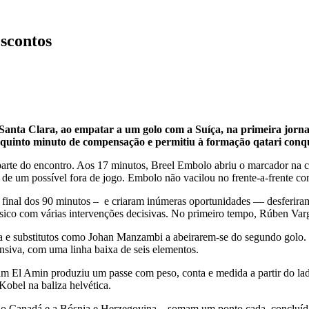
scontos
 Santa Clara, ao empatar a um golo com a Suíça, na primeira jo
 quinto minuto de compensação e permitiu à formação qatari conqui
de parte do encontro. Aos 17 minutos, Breel Embolo abriu o marcador 
 de um possível fora de jogo. Embolo não vacilou no frente-a-frente 
no final dos 90 minutos – e criaram inúmeras oportunidades — desferi
sico com várias intervenções decisivas. No primeiro tempo, Rúben Var
 e substitutos como Johan Manzambi a abeirarem-se do segundo golo. No
nsiva, com uma linha baixa de seis elementos.
am El Amin produziu um passe com peso, conta e medida a partir do l
obel na baliza helvética.
, o Canadá e a Bósnia e Herzegovina – somam um ponto cada, concluída 