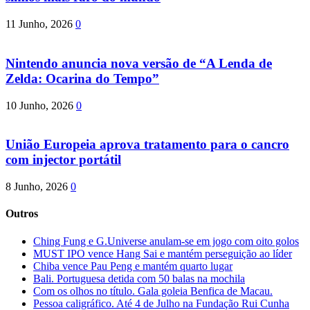
11 Junho, 2026
0
Nintendo anuncia nova versão de “A Lenda de
Zelda: Ocarina do Tempo”
10 Junho, 2026
0
União Europeia aprova tratamento para o cancro
com injector portátil
8 Junho, 2026
0
Outros
Ching Fung e G.Universe anulam-se em jogo com oito golos
MUST IPO vence Hang Sai e mantém perseguição ao líder
Chiba vence Pau Peng e mantém quarto lugar
Bali. Portuguesa detida com 50 balas na mochila
Com os olhos no título. Gala goleia Benfica de Macau.
Pessoa caligráfico. Até 4 de Julho na Fundação Rui Cunha