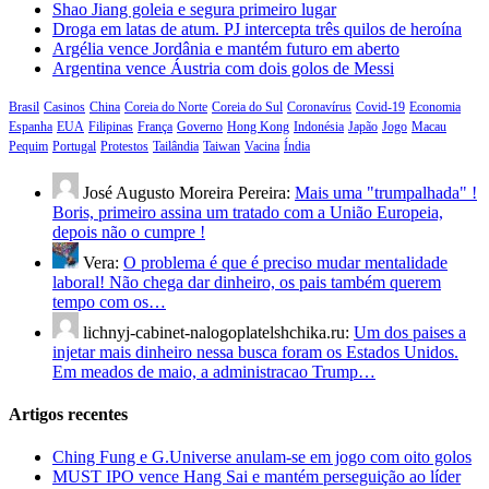
Shao Jiang goleia e segura primeiro lugar
Droga em latas de atum. PJ intercepta três quilos de heroína
Argélia vence Jordânia e mantém futuro em aberto
Argentina vence Áustria com dois golos de Messi
Brasil
Casinos
China
Coreia do Norte
Coreia do Sul
Coronavírus
Covid-19
Economia
Espanha
EUA
Filipinas
França
Governo
Hong Kong
Indonésia
Japão
Jogo
Macau
Pequim
Portugal
Protestos
Tailândia
Taiwan
Vacina
Índia
José Augusto Moreira Pereira:
Mais uma "trumpalhada" !
Boris, primeiro assina um tratado com a União Europeia,
depois não o cumpre !
Vera:
O problema é que é preciso mudar mentalidade
laboral! Não chega dar dinheiro, os pais também querem
tempo com os…
lichnyj-cabinet-nalogoplatelshchika.ru:
Um dos paises a
injetar mais dinheiro nessa busca foram os Estados Unidos.
Em meados de maio, a administracao Trump…
Artigos recentes
Ching Fung e G.Universe anulam-se em jogo com oito golos
MUST IPO vence Hang Sai e mantém perseguição ao líder