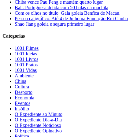
Chiba vence Pau Peng e mantém quarto lugar
Bali. Portuguesa detida com 50 balas na mochila
Com os olhos no título. Gala goleia Benfica de Macau.
Pessoa caligráfico. Até 4 de Julho na Fundação Rui Cunha
Shao Jiang goleia e segura primeiro lugar
Categorias
1001 Filmes
1001 Ideias
1001 Livros
1001 Pratos
1001 Vidas
Ambiente
China
Cultura
Desporto
Economia
Eventos
Insólito
O Expediente ao Minuto
O Expediente Dia-a-Dia
O Expediente Noticioso
O Expediente Opinativo
Política