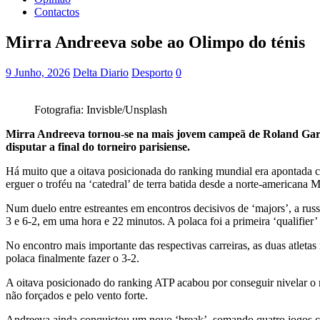
Contactos
Mirra Andreeva sobe ao Olimpo do ténis
9 Junho, 2026
Delta Diario
Desporto
0
Fotografia: Invisble/Unsplash
Mirra Andreeva tornou-se na mais jovem campeã de Roland Garros
disputar a final do torneiro parisiense.
Há muito que a oitava posicionada do ranking mundial era apontada
erguer o troféu na ‘catedral’ de terra batida desde a norte-american
Num duelo entre estreantes em encontros decisivos de ‘majors’, a rus
3 e 6-2, em uma hora e 22 minutos. A polaca foi a primeira ‘qualifier’
No encontro mais importante das respectivas carreiras, as duas atleta
polaca finalmente fazer o 3-2.
A oitava posicionado do ranking ATP acabou por conseguir nivelar o 
não forçados e pelo vento forte.
Andreeva ainda conquistou um novo ‘break’, somando quatro jogos con