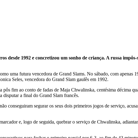
 desde 1992 e concretizou um sonho de criança. A russa impôs-se 
 como uma futura vencedora de Grand Slams. No sábado, com apenas 19 
a Monica Seles, vencedora do Grand Slam gaulês em 1992.
sa pôs fim ao conto de fadas de Maja Chwalinska, centésima décima qua
 a disputar a final do Grand Slam francês.
s não conseguiram segurar os seus dois primeiros jogos de serviço, acus
marcador e, logo de seguida, quebrar o serviço de Chwalinska, adiant
secutivos para fechar o primeiro parcial por 6-3, ao fim de 43 minuto