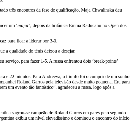
utado três encontros da fase de qualificação, Maja Chwalinska deu
encer um ‘
major
’, depois da britânica Emma Raducanu no Open dos
z para ficar a liderar por 3-0.
e a qualidade do ténis deixou a desejar.
 serviço, para fazer 1-5. A russa enfrentou dois ‘break-points’
ra e 22 minutos. Para Andreeva, o triunfo foi o cumprir de um sonho
companhei Roland Garros pela televisão desde muito pequena. Era para
rem um evento tão fantástico”, agradeceu a russa, logo após a
gentina sagrou-se campeão de Roland Garros em pares pelo segundo
rgentina exibiu um nível elevadíssimo e dominou o encontro do início