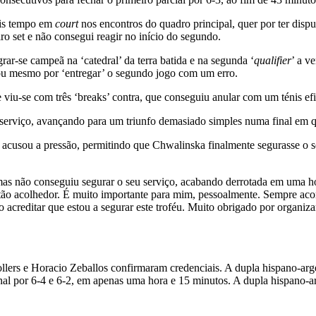
ais tempo em
court
nos encontros do quadro principal, quer por ter disp
ro set e não consegui reagir no início do segundo.
grar-se campeã na ‘catedral’ da terra batida e na segunda ‘
qualifier
’ a v
ou mesmo por ‘entregar’ o segundo jogo com um erro.
viu-se com três ‘breaks’ contra, que conseguiu anular com um ténis efica
 serviço, avançando para um triunfo demasiado simples numa final em qu
acusou a pressão, permitindo que Chwalinska finalmente segurasse o seu
mas não conseguiu segurar o seu serviço, acabando derrotada em uma ho
 e tão acolhedor. É muito importante para mim, pessoalmente. Sempre a
acreditar que estou a segurar este troféu. Muito obrigado por organiza
ers e Horacio Zeballos confirmaram credenciais. A dupla hispano-ar
nal por 6-4 e 6-2, em apenas uma hora e 15 minutos. A dupla hispano-a