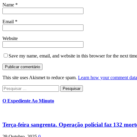
Name
*
Email
*
Website
Save my name, email, and website in this browser for the next tim
This site uses Akismet to reduce spam.
Learn how your comment data 
Pesquisar
por:
O Expediente Ao Minuto
Terça-feira sangrenta. Operação policial faz 132 mort
29 Outubro, 2025
0