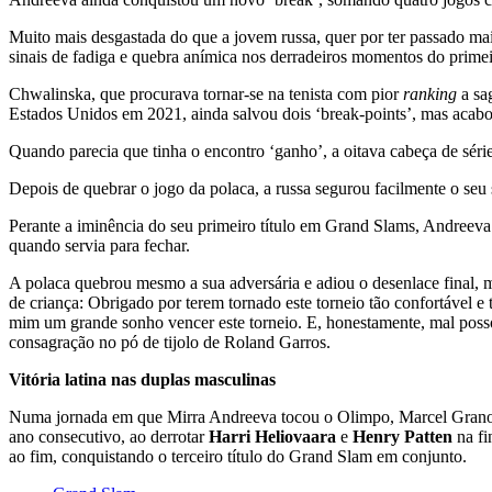
Muito mais desgastada do que a jovem russa, quer por ter passado m
sinais de fadiga e quebra anímica nos derradeiros momentos do primei
Chwalinska, que procurava tornar-se na tenista com pior
ranking
a sa
Estados Unidos em 2021, ainda salvou dois ‘break-points’, mas acab
Quando parecia que tinha o encontro ‘ganho’, a oitava cabeça de série 
Depois de quebrar o jogo da polaca, a russa segurou facilmente o seu
Perante a iminência do seu primeiro título em Grand Slams, Andreeva 
quando servia para fechar.
A polaca quebrou mesmo a sua adversária e adiou o desenlace final, 
de criança: Obrigado por terem tornado este torneio tão confortável
mim um grande sonho vencer este torneio. E, honestamente, mal posso 
consagração no pó de tijolo de Roland Garros.
Vitória latina nas duplas masculinas
Numa jornada em que Mirra Andreeva tocou o Olimpo, Marcel Granoll
ano consecutivo, ao derrotar
Harri Heliovaara
e
Henry Patten
na fi
ao fim, conquistando o terceiro título do Grand Slam em conjunto.