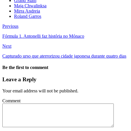
Grand Slam
Maja Chwalinksa
Mirra Andreia
Roland Garros
Previous
Fórmula 1. Antonelli faz história no Mónaco
Next
Capturado urso que aterrorizou cidade japonesa durante quatro dias
Be the first to comment
Leave a Reply
Your email address will not be published.
Comment