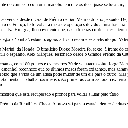
eguinte do campeão com uma manobra em que os dois quase se tocaram,
não vencia desde o Grande Prémio de San Marino do ano passado. Depois
mio de França, fê-lo voltar à mesa de operações devido a uma fractura 
da. Na Hungria, ficou evidente que, nas primeiras corridas desta temp
ategoria ‘rainha’, estando, agora, a 15 do recorde estabelecido por Vale
a Marini, da Honda. O brasileiro Diogo Moreira foi sexto, à frente do 
ituir o espanhol Alex Márquez, lesionado desde o Grande Prémio da Ca
anto, com 180 pontos e os mesmos 20 de vantagem sobre Jorge Martin
 O espanhol reconhece que os últimos meses foram exigentes, mas garante
cebido que a vida de um atleta pode mudar de um dia para o outro. Mas 
ista mental. Trabalhamos imenso. As primeiras corridas foram extremame
ão.
trou que está recuperado e pronot para voltar a lutar pelo título.
mio da República Checa. A prova sai para a estrada dentro de duas 