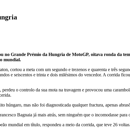
ungria
u no Grande Prémio da Hungria de MotoGP, oitava ronda da tempo
ro mundial.
alaton, cortou a meta com um segundo e trezenos e quarenta e três se
ndos e seiscentos e trinta e dois milésimos do vencedor. A corrida fi
, perdeu o controlo da sua mota na travagem e provocou uma carambola
rrida.
to húngaro, mas não foi diagnosticada qualquer fractura, apenas abrasõ
Francesco Bagnaia já mais atrás, sem ninguém que o incomodasse para o 
o mundial em título, respondeu a meio da corrida, que teve 26 voltas