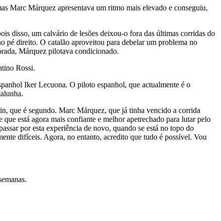
 mas Marc Márquez apresentava um ritmo mais elevado e conseguiu,
 disso, um calvário de lesões deixou-o fora das últimas corridas do
no pé direito. O catalão aproveitou para debelar um problema no
orada, Márquez pilotava condicionado.
ntino Rossi.
espanhol Iker Lecuona. O piloto espanhol, que actualmente é o
talunha.
, que é segundo. Marc Márquez, que já tinha vencido a corrida
 que está agora mais confiante e melhor apetrechado para lutar pelo
passar por esta experiência de novo, quando se está no topo do
nte difíceis. Agora, no entanto, acredito que tudo é possível. Vou
semanas.