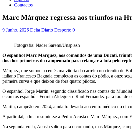
Contactos
Marc Márquez regressa aos triunfos na H
9 Junho, 2026
Delta Diario
Desporto
0
Fotografia: Nader Saremi/Unsplash
O espanhol Marc Márquez, aos comandos de uma Ducati, triunfo
dos dois primeiros do campeonato para relançar a luta pelo cept
Márquez, que somou a centésima vitória da carreira no circuito de B
italiano Francesco Bagnaia completou as contas do pódio, a onze segu
primeira curva e que deixou de fora quatro pilotos.
O espanhol Jorge Martin, segundo classificado nas contas do Mundial
e com os espanhóis Fermin Aldeguer e Raul Fernandez para fora de co
Martin, campeão em 2024, ainda foi levado ao centro médico do circui
A partir daí, a luta resumiu-se a Pedro Acosta e Marc Márquez, com 
Na segunda volta, Acosta saltou para o comando, mas Márquez, campeã