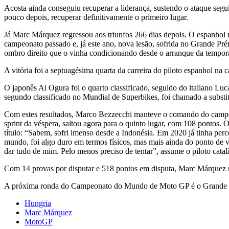
Acosta ainda conseguiu recuperar a liderança, sustendo o ataque s
pouco depois, recuperar definitivamente o primeiro lugar.
Já Marc Márquez regressou aos triunfos 266 dias depois. O espanhol 
campeonato passado e, já este ano, nova lesão, sofrida no Grande Pré
ombro direito que o vinha condicionando desde o arranque da tempora
A vitória foi a septuagésima quarta da carreira do piloto espanhol na c
O japonês Ai Ogura foi o quarto classificado, seguido do italiano Luc
segundo classificado no Mundial de Superbikes, foi chamado a subst
Com estes resultados, Marco Bezzecchi manteve o comando do campeo
sprint da véspera, saltou agora para o quinto lugar, com 108 pontos.
título: “Sabem, sofri imenso desde a Indonésia. Em 2020 já tinha per
mundo, foi algo duro em termos físicos, mas mais ainda do ponto de v
dar tudo de mim. Pelo menos preciso de tentar”, assume o piloto catal
Com 14 provas por disputar e 518 pontos em disputa, Marc Márquez mos
A próxima ronda do Campeonato do Mundo de Moto GP é o Grande Pré
Hungria
Marc Márquez
MotoGP