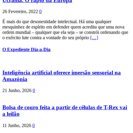
Ucrânia. O rapto da Europa
26 Fevereiro, 2022
0
É mais do que desonestidade intelectual. Há uma qualquer
mesquinhez de espírito em defender quem acredita que uma nova
ordem mundial – qualquer que ela seja – se constrói ordenando que
o exército lute contra a vontade do seu próprio
[…]
O Expediente Dia-a-Dia
Inteligência artificial oferece imersão sensorial na
Amazónia
21 Junho, 2026
0
Bolsa de couro feita a partir de células de T-Rex vai
a leilão
11 Junho, 2026
0