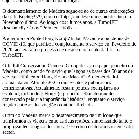
sujeito a intervenções de requalificação.
O desmantelamento do Madeira segue-se ao de outras embarcações
da série Boeing 929, como o Taipa, que teve o mesmo destino em
Novembro último. Ao longo dos últimos anos, a TurboJET
desmanteliy vários “Premier Jetfoils”.
A abertura da Ponte Hong Kong-Zhuhai-Macau e a pandemia de
COVID-19, que paralisou completamente o serviço em Fevereiro de
2020, aceleraram o processo de desmembramento da frota da
TurboJET.
O Jetfoil Conservation Concern Group destaca o papel pioneiro do
Madeira, como sendo “o navio que lançou as bases dos 50 anos de
serviço Jetfoil entre Hong Kong e Macau”. A efeméride foi
assinalada em Abril de 2025 com eventos e publicações
comemorativas. Actualmente, restam poucos exemplares no
estaleiro, incluindo o Flores (o primeiro Jetfoil do mundo,
conservado pela sua importância histórica), enquanto o serviço
regular entre as duas regiões continua limitado.
O fim do Madeira marca o desaparecimento de um ícone que
transformou as viagens entre as duas regiões, simbolizando tanto o
progresso tecnológico dos anos 1970 como os desafios recentes do
sector.