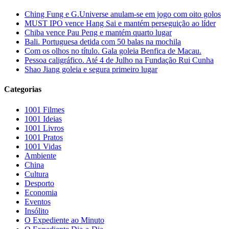
Ching Fung e G.Universe anulam-se em jogo com oito golos
MUST IPO vence Hang Sai e mantém perseguição ao líder
Chiba vence Pau Peng e mantém quarto lugar
Bali. Portuguesa detida com 50 balas na mochila
Com os olhos no título. Gala goleia Benfica de Macau.
Pessoa caligráfico. Até 4 de Julho na Fundação Rui Cunha
Shao Jiang goleia e segura primeiro lugar
Categorias
1001 Filmes
1001 Ideias
1001 Livros
1001 Pratos
1001 Vidas
Ambiente
China
Cultura
Desporto
Economia
Eventos
Insólito
O Expediente ao Minuto