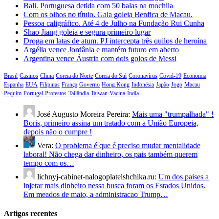
Bali. Portuguesa detida com 50 balas na mochila
Com os olhos no título. Gala goleia Benfica de Macau.
Pessoa caligráfico. Até 4 de Julho na Fundação Rui Cunha
Shao Jiang goleia e segura primeiro lugar
Droga em latas de atum. PJ intercepta três quilos de heroína
Argélia vence Jordânia e mantém futuro em aberto
Argentina vence Áustria com dois golos de Messi
Brasil
Casinos
China
Coreia do Norte
Coreia do Sul
Coronavírus
Covid-19
Economia
Espanha
EUA
Filipinas
França
Governo
Hong Kong
Indonésia
Japão
Jogo
Macau
Pequim
Portugal
Protestos
Tailândia
Taiwan
Vacina
Índia
José Augusto Moreira Pereira:
Mais uma "trumpalhada" !
Boris, primeiro assina um tratado com a União Europeia,
depois não o cumpre !
Vera:
O problema é que é preciso mudar mentalidade
laboral! Não chega dar dinheiro, os pais também querem
tempo com os…
lichnyj-cabinet-nalogoplatelshchika.ru:
Um dos paises a
injetar mais dinheiro nessa busca foram os Estados Unidos.
Em meados de maio, a administracao Trump…
Artigos recentes