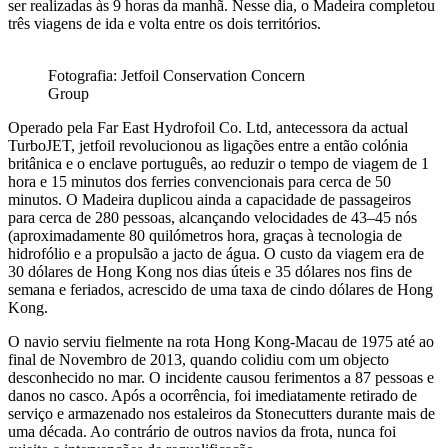
ser realizadas às 9 horas da manhã. Nesse dia, o Madeira completou
três viagens de ida e volta entre os dois territórios.
Fotografia: Jetfoil Conservation Concern
Group
Operado pela Far East Hydrofoil Co. Ltd, antecessora da actual
TurboJET, jetfoil revolucionou as ligações entre a então colónia
britânica e o enclave português, ao reduzir o tempo de viagem de 1
hora e 15 minutos dos ferries convencionais para cerca de 50
minutos. O Madeira duplicou ainda a capacidade de passageiros
para cerca de 280 pessoas, alcançando velocidades de 43–45 nós
(aproximadamente 80 quilómetros hora, graças à tecnologia de
hidrofólio e a propulsão a jacto de água. O custo da viagem era de
30 dólares de Hong Kong nos dias úteis e 35 dólares nos fins de
semana e feriados, acrescido de uma taxa de cindo dólares de Hong
Kong.
O navio serviu fielmente na rota Hong Kong-Macau de 1975 até ao
final de Novembro de 2013, quando colidiu com um objecto
desconhecido no mar. O incidente causou ferimentos a 87 pessoas e
danos no casco. Após a ocorrência, foi imediatamente retirado de
serviço e armazenado nos estaleiros da Stonecutters durante mais de
uma década. Ao contrário de outros navios da frota, nunca foi