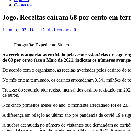
Contactos
Jogo. Receitas caíram 68 por cento em te
1 Junho, 2022
Delta Diario
Economia
0
Fotografia: Expediente Sínico
As receitas angariadas em Maio pelas concessionárias de jogo r
de 68 por cento face a Maio de 2021, indicam os números avançad
De acordo com o organismo, as receitas averbadas pelos casinos do 
No mês ontem terminado, os casinos arrecadaram 3.341 milhões de pat
Trata-se do segundo pior registo mensal dos casinos registado em 202
de euros.
Nos cinco primeiros meses do ano, o montante arrecadado foi de 23.7
A diferença em relação ao último ano pré-pandemia de covid-19 é si
A quebra acentuada no número de visitantes que demandam ao territór
Covid-19 desde o início da pandemia, em Março de 2020. A maior par