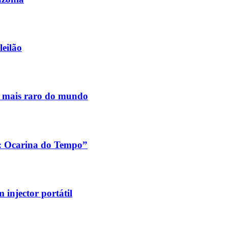
leilão
s mais raro do mundo
a: Ocarina do Tempo”
injector portátil