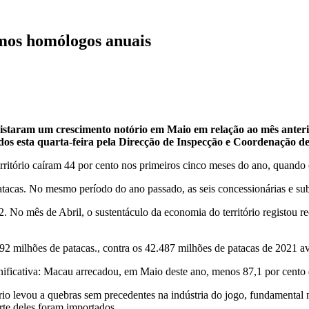
rmos homólogos anuais
egistaram um crescimento notório em Maio em relação ao mês ante
os esta quarta-feira pela Direcção de Inspecção e Coordenação de
território caíram 44 por cento nos primeiros cinco meses do ano, qua
acas. No mesmo período do ano passado, as seis concessionárias e sub
2. No mês de Abril, o sustentáculo da economia do território registou r
92 milhões de patacas., contra os 42.487 milhões de patacas de 2021 a
gnificativa: Macau arrecadou, em Maio deste ano, menos 87,1 por cen
io levou a quebras sem precedentes na indústria do jogo, fundamental
te deles foram importados.