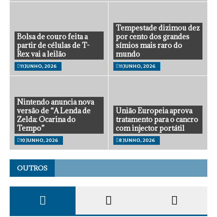
Tempestade dizimou dez
Bolsa de couro feita a
por cento dos grandes
partir de células de T-
símios mais raro do
Rex vai a leilão
mundo
11 JUNHO, 2026
11 JUNHO, 2026
Nintendo anuncia nova
versão de “A Lenda de
União Europeia aprova
Zelda: Ocarina do
tratamento para o cancro
Tempo”
com injector portátil
10 JUNHO, 2026
8 JUNHO, 2026
OUTROS