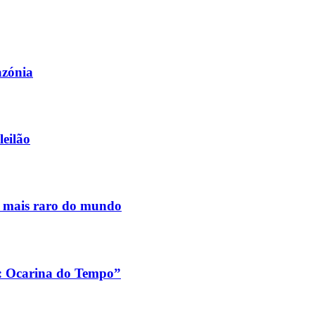
azónia
leilão
s mais raro do mundo
a: Ocarina do Tempo”