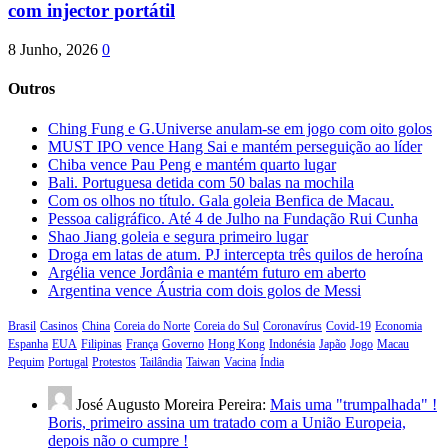
com injector portátil
8 Junho, 2026
0
Outros
Ching Fung e G.Universe anulam-se em jogo com oito golos
MUST IPO vence Hang Sai e mantém perseguição ao líder
Chiba vence Pau Peng e mantém quarto lugar
Bali. Portuguesa detida com 50 balas na mochila
Com os olhos no título. Gala goleia Benfica de Macau.
Pessoa caligráfico. Até 4 de Julho na Fundação Rui Cunha
Shao Jiang goleia e segura primeiro lugar
Droga em latas de atum. PJ intercepta três quilos de heroína
Argélia vence Jordânia e mantém futuro em aberto
Argentina vence Áustria com dois golos de Messi
Brasil
Casinos
China
Coreia do Norte
Coreia do Sul
Coronavírus
Covid-19
Economia
Espanha
EUA
Filipinas
França
Governo
Hong Kong
Indonésia
Japão
Jogo
Macau
Pequim
Portugal
Protestos
Tailândia
Taiwan
Vacina
Índia
José Augusto Moreira Pereira:
Mais uma "trumpalhada" !
Boris, primeiro assina um tratado com a União Europeia,
depois não o cumpre !