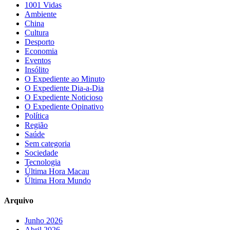
1001 Vidas
Ambiente
China
Cultura
Desporto
Economia
Eventos
Insólito
O Expediente ao Minuto
O Expediente Dia-a-Dia
O Expediente Noticioso
O Expediente Opinativo
Política
Região
Saúde
Sem categoria
Sociedade
Tecnologia
Última Hora Macau
Última Hora Mundo
Arquivo
Junho 2026
Abril 2026