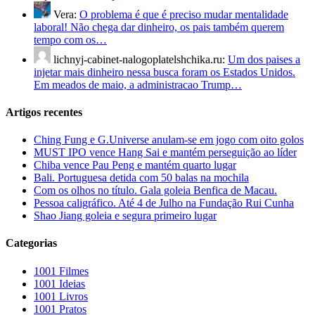
Vera:
O problema é que é preciso mudar mentalidade
laboral! Não chega dar dinheiro, os pais também querem
tempo com os…
lichnyj-cabinet-nalogoplatelshchika.ru:
Um dos paises a
injetar mais dinheiro nessa busca foram os Estados Unidos.
Em meados de maio, a administracao Trump…
Artigos recentes
Ching Fung e G.Universe anulam-se em jogo com oito golos
MUST IPO vence Hang Sai e mantém perseguição ao líder
Chiba vence Pau Peng e mantém quarto lugar
Bali. Portuguesa detida com 50 balas na mochila
Com os olhos no título. Gala goleia Benfica de Macau.
Pessoa caligráfico. Até 4 de Julho na Fundação Rui Cunha
Shao Jiang goleia e segura primeiro lugar
Categorias
1001 Filmes
1001 Ideias
1001 Livros
1001 Pratos