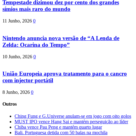
Tempestade dizimou dez por cento dos grandes
símios mais raro do mundo
11 Junho, 2026
0
Nintendo anuncia nova versão de “A Lenda de
Zelda: Ocarina do Tempo”
10 Junho, 2026
0
União Europeia aprova tratamento para o cancro
com injector portátil
8 Junho, 2026
0
Outros
Ching Fung e G.Universe anulam-se em jogo com oito golos
MUST IPO vence Hang Sai e mantém perseguição ao líder
Chiba vence Pau Peng e mantém quarto lugar
Bali. Portuguesa detida com 50 balas na mochila