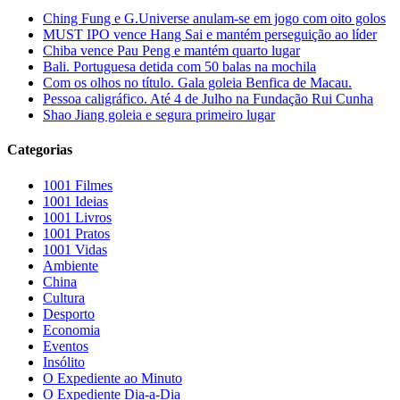
Ching Fung e G.Universe anulam-se em jogo com oito golos
MUST IPO vence Hang Sai e mantém perseguição ao líder
Chiba vence Pau Peng e mantém quarto lugar
Bali. Portuguesa detida com 50 balas na mochila
Com os olhos no título. Gala goleia Benfica de Macau.
Pessoa caligráfico. Até 4 de Julho na Fundação Rui Cunha
Shao Jiang goleia e segura primeiro lugar
Categorias
1001 Filmes
1001 Ideias
1001 Livros
1001 Pratos
1001 Vidas
Ambiente
China
Cultura
Desporto
Economia
Eventos
Insólito
O Expediente ao Minuto
O Expediente Dia-a-Dia