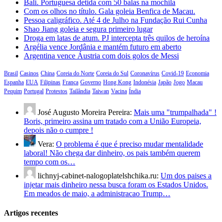
Bali. Portuguesa detida com 50 balas na mochila
Com os olhos no título. Gala goleia Benfica de Macau.
Pessoa caligráfico. Até 4 de Julho na Fundação Rui Cunha
Shao Jiang goleia e segura primeiro lugar
Droga em latas de atum. PJ intercepta três quilos de heroína
Argélia vence Jordânia e mantém futuro em aberto
Argentina vence Áustria com dois golos de Messi
Brasil
Casinos
China
Coreia do Norte
Coreia do Sul
Coronavírus
Covid-19
Economia
Espanha
EUA
Filipinas
França
Governo
Hong Kong
Indonésia
Japão
Jogo
Macau
Pequim
Portugal
Protestos
Tailândia
Taiwan
Vacina
Índia
José Augusto Moreira Pereira:
Mais uma "trumpalhada" !
Boris, primeiro assina um tratado com a União Europeia,
depois não o cumpre !
Vera:
O problema é que é preciso mudar mentalidade
laboral! Não chega dar dinheiro, os pais também querem
tempo com os…
lichnyj-cabinet-nalogoplatelshchika.ru:
Um dos paises a
injetar mais dinheiro nessa busca foram os Estados Unidos.
Em meados de maio, a administracao Trump…
Artigos recentes