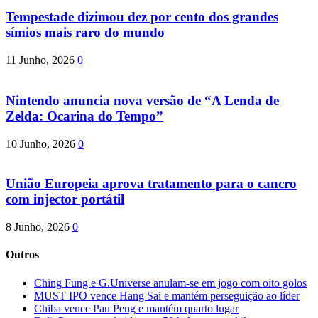
Tempestade dizimou dez por cento dos grandes
símios mais raro do mundo
11 Junho, 2026
0
Nintendo anuncia nova versão de “A Lenda de
Zelda: Ocarina do Tempo”
10 Junho, 2026
0
União Europeia aprova tratamento para o cancro
com injector portátil
8 Junho, 2026
0
Outros
Ching Fung e G.Universe anulam-se em jogo com oito golos
MUST IPO vence Hang Sai e mantém perseguição ao líder
Chiba vence Pau Peng e mantém quarto lugar