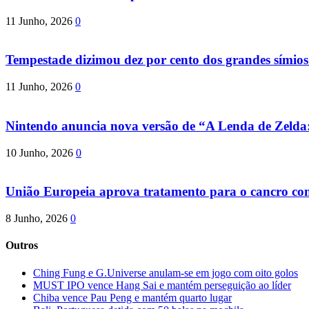
11 Junho, 2026
0
Tempestade dizimou dez por cento dos grandes símio
11 Junho, 2026
0
Nintendo anuncia nova versão de “A Lenda de Zeld
10 Junho, 2026
0
União Europeia aprova tratamento para o cancro com 
8 Junho, 2026
0
Outros
Ching Fung e G.Universe anulam-se em jogo com oito golos
MUST IPO vence Hang Sai e mantém perseguição ao líder
Chiba vence Pau Peng e mantém quarto lugar