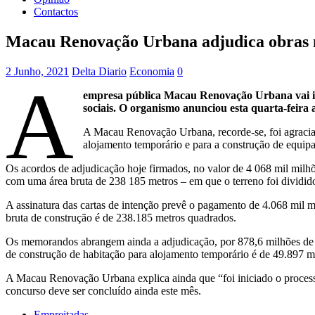
Contactos
Macau Renovação Urbana adjudica obras no
2 Junho, 2021
Delta Diario
Economia
0
A
empresa pública Macau Renovação Urbana vai inv
sociais. O organismo anunciou esta quarta-feira
A Macau Renovação Urbana, recorde-se, foi agraciad
alojamento temporário e para a construção de equipa
Os acordos de adjudicação hoje firmados, no valor de 4 068 mil milhõ
com uma área bruta de 238 185 metros – em que o terreno foi dividid
A assinatura das cartas de intenção prevê o pagamento de 4.068 mil mi
bruta de construção é de 238.185 metros quadrados.
Os memorandos abrangem ainda a adjudicação, por 878,6 milhões de 
de construção de habitação para alojamento temporário é de 49.897 m
A Macau Renovação Urbana explica ainda que “foi iniciado o process
concurso deve ser concluído ainda este mês.
Empreitadas