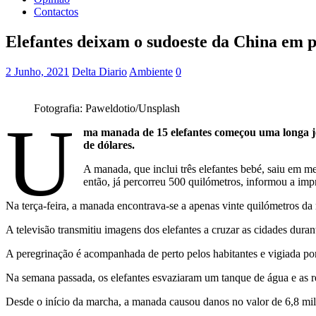
Contactos
Elefantes deixam o sudoeste da China em 
2 Junho, 2021
Delta Diario
Ambiente
0
Fotografia: Paweldotio/Unsplash
U
ma manada de 15 elefantes começou uma longa jo
de dólares.
A manada, que inclui três elefantes bebé, saiu em m
então, já percorreu 500 quilómetros, informou a imp
Na terça-feira, a manada encontrava-se a apenas vinte quilómetros da
A televisão transmitiu imagens dos elefantes a cruzar as cidades durant
A peregrinação é acompanhada de perto pelos habitantes e vigiada por
Na semana passada, os elefantes esvaziaram um tanque de água e as r
Desde o início da marcha, a manada causou danos no valor de 6,8 milh