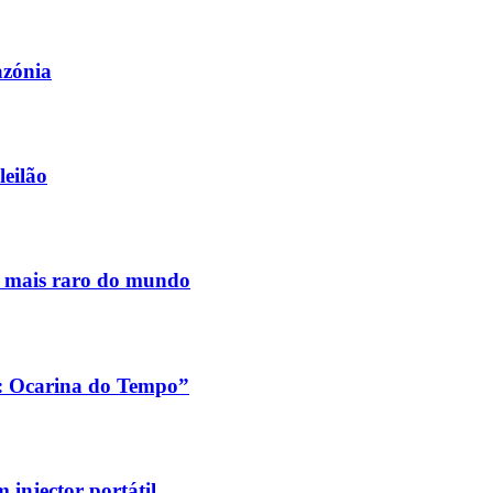
azónia
leilão
s mais raro do mundo
a: Ocarina do Tempo”
injector portátil