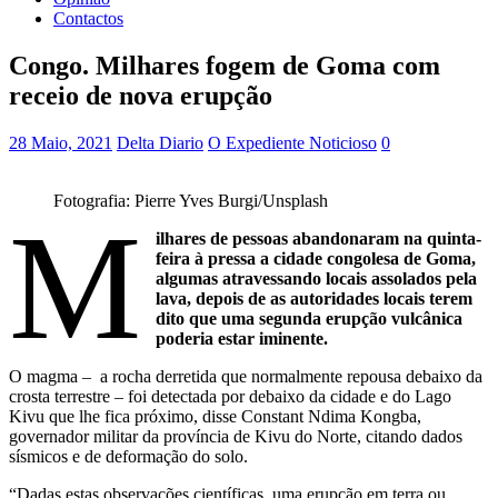
Contactos
Congo. Milhares fogem de Goma com
receio de nova erupção
28 Maio, 2021
Delta Diario
O Expediente Noticioso
0
Fotografia: Pierre Yves Burgi/Unsplash
M
ilhares de pessoas abandonaram na quinta-
feira à pressa a cidade congolesa de Goma,
algumas atravessando locais assolados pela
lava, depois de as autoridades locais terem
dito que uma segunda erupção vulcânica
poderia estar iminente.
O magma – a rocha derretida que normalmente repousa debaixo da
crosta terrestre – foi detectada por debaixo da cidade e do Lago
Kivu que lhe fica próximo, disse Constant Ndima Kongba,
governador militar da província de Kivu do Norte, citando dados
sísmicos e de deformação do solo.
“Dadas estas observações científicas, uma erupção em terra ou