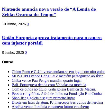
Nintendo anuncia nova versão de “A Lenda de
Zelda: Ocarina do Tempo”
10 Junho, 2026
0
União Europeia aprova tratamento para o cancro
com injector portátil
8 Junho, 2026
0
Outros
Ching Fung e G.Universe anulam-se em jogo com oito golos
MUST IPO vence Hang Sai e mantém perseguição ao líder
Chiba vence Pau Peng e mantém quarto lugar
Bali. Portuguesa detida com 50 balas na mochila
Com os olhos no título. Gala goleia Benfica de Macau.
Pessoa caligráfico. Até 4 de Julho na Fundação Rui Cunha
Shao Jiang goleia e segura primeiro lugar
Droga em latas de atum. PJ intercepta três quilos de heroína
Argélia vence Jordânia e mantém futuro em aberto