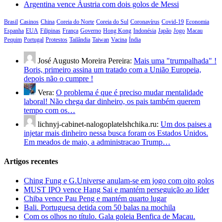
Argentina vence Áustria com dois golos de Messi
Brasil
Casinos
China
Coreia do Norte
Coreia do Sul
Coronavírus
Covid-19
Economia
Espanha
EUA
Filipinas
França
Governo
Hong Kong
Indonésia
Japão
Jogo
Macau
Pequim
Portugal
Protestos
Tailândia
Taiwan
Vacina
Índia
José Augusto Moreira Pereira:
Mais uma "trumpalhada" !
Boris, primeiro assina um tratado com a União Europeia,
depois não o cumpre !
Vera:
O problema é que é preciso mudar mentalidade
laboral! Não chega dar dinheiro, os pais também querem
tempo com os…
lichnyj-cabinet-nalogoplatelshchika.ru:
Um dos paises a
injetar mais dinheiro nessa busca foram os Estados Unidos.
Em meados de maio, a administracao Trump…
Artigos recentes
Ching Fung e G.Universe anulam-se em jogo com oito golos
MUST IPO vence Hang Sai e mantém perseguição ao líder
Chiba vence Pau Peng e mantém quarto lugar
Bali. Portuguesa detida com 50 balas na mochila
Com os olhos no título. Gala goleia Benfica de Macau.