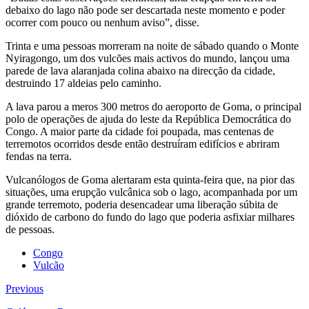
debaixo do lago não pode ser descartada neste momento e poder
ocorrer com pouco ou nenhum aviso”, disse.
Trinta e uma pessoas morreram na noite de sábado quando o Monte
Nyiragongo, um dos vulcões mais activos do mundo, lançou uma
parede de lava alaranjada colina abaixo na direcção da cidade,
destruindo 17 aldeias pelo caminho.
A lava parou a meros 300 metros do aeroporto de Goma, o principal
polo de operações de ajuda do leste da República Democrática do
Congo. A maior parte da cidade foi poupada, mas centenas de
terremotos ocorridos desde então destruíram edifícios e abriram
fendas na terra.
Vulcanólogos de Goma alertaram esta quinta-feira que, na pior das
situações, uma erupção vulcânica sob o lago, acompanhada por um
grande terremoto, poderia desencadear uma liberação súbita de
dióxido de carbono do fundo do lago que poderia asfixiar milhares
de pessoas.
Congo
Vulcão
Previous