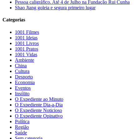
Pessoa caligráfico. Até 4 de Julho na Fundação Rui Cunha
Shao Jiang goleia e segura primeiro lugar
Categorias
1001 Filmes
1001 Ideias
1001 Livros
1001 Pratos
1001 Vidas
Ambiente
China
Cultura
Desporto
Economia
Eventos
Insólito
O Expediente ao Minuto
O Expediente Dia-a-Dia
O Expediente Noticioso
O Expediente Opinativo
Política
Região
Saúde
Sem categoria