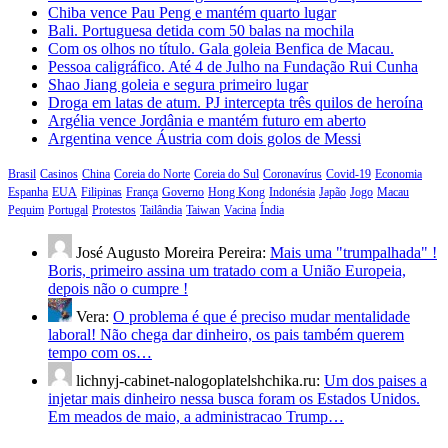
Chiba vence Pau Peng e mantém quarto lugar
Bali. Portuguesa detida com 50 balas na mochila
Com os olhos no título. Gala goleia Benfica de Macau.
Pessoa caligráfico. Até 4 de Julho na Fundação Rui Cunha
Shao Jiang goleia e segura primeiro lugar
Droga em latas de atum. PJ intercepta três quilos de heroína
Argélia vence Jordânia e mantém futuro em aberto
Argentina vence Áustria com dois golos de Messi
Brasil
Casinos
China
Coreia do Norte
Coreia do Sul
Coronavírus
Covid-19
Economia
Espanha
EUA
Filipinas
França
Governo
Hong Kong
Indonésia
Japão
Jogo
Macau
Pequim
Portugal
Protestos
Tailândia
Taiwan
Vacina
Índia
José Augusto Moreira Pereira:
Mais uma "trumpalhada" !
Boris, primeiro assina um tratado com a União Europeia,
depois não o cumpre !
Vera:
O problema é que é preciso mudar mentalidade
laboral! Não chega dar dinheiro, os pais também querem
tempo com os…
lichnyj-cabinet-nalogoplatelshchika.ru:
Um dos paises a
injetar mais dinheiro nessa busca foram os Estados Unidos.
Em meados de maio, a administracao Trump…