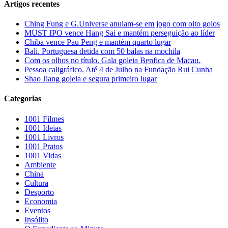
Artigos recentes
Ching Fung e G.Universe anulam-se em jogo com oito golos
MUST IPO vence Hang Sai e mantém perseguição ao líder
Chiba vence Pau Peng e mantém quarto lugar
Bali. Portuguesa detida com 50 balas na mochila
Com os olhos no título. Gala goleia Benfica de Macau.
Pessoa caligráfico. Até 4 de Julho na Fundação Rui Cunha
Shao Jiang goleia e segura primeiro lugar
Categorias
1001 Filmes
1001 Ideias
1001 Livros
1001 Pratos
1001 Vidas
Ambiente
China
Cultura
Desporto
Economia
Eventos
Insólito