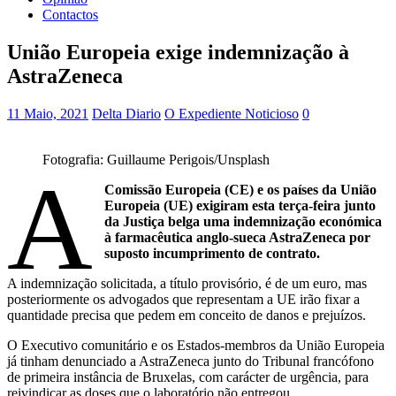
Contactos
União Europeia exige indemnização à
AstraZeneca
11 Maio, 2021
Delta Diario
O Expediente Noticioso
0
Fotografia: Guillaume Perigois/Unsplash
A
Comissão Europeia (CE) e os países da União
Europeia (UE) exigiram esta terça-feira junto
da Justiça belga uma indemnização económica
à farmacêutica anglo-sueca AstraZeneca por
suposto incumprimento de contrato.
A indemnização solicitada, a título provisório, é de um euro, mas
posteriormente os advogados que representam a UE irão fixar a
quantidade precisa que pedem em conceito de danos e prejuízos.
O Executivo comunitário e os Estados-membros da União Europeia
já tinham denunciado a AstraZeneca junto do Tribunal francófono
de primeira instância de Bruxelas, com carácter de urgência, para
reivindicar as doses que o laboratório não entregou.