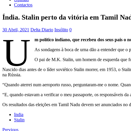
Contactos
Índia. Stalin perto da vitória em Tamil Na
30 Abril, 2021
Delta Diario
Insólito
0
U
m político indiano, que recebeu dos seus pais o n
As sondagens à boca de urna dão a entender que o
O pai de M.K. Stalin, um homem de esquerda que fo
Nascido dias antes de o líder soviético Stalin morrer, em 1953, o St
na Rússia.
“Quando aterrei num aeroporto russo, perguntaram-me o nome. Quando 
“E, quando estavam a verificar o meu passaporte, os responsáveis da 
Os resultados das eleições em Tamil Nadu devem ser anunciados no d
India
Stalin
Previous