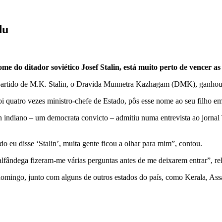
du
ome do ditador soviético Josef Stalin, está muito perto de vencer as
 partido de M.K. Stalin, o Dravida Munnetra Kazhagam (DMK), ganhou 
i quatro vezes ministro-chefe de Estado, pôs esse nome ao seu filho 
alin indiano – um democrata convicto – admitiu numa entrevista ao jorn
eu disse ‘Stalin’, muita gente ficou a olhar para mim”, contou.
alfândega fizeram-me várias perguntas antes de me deixarem entrar”, r
omingo, junto com alguns de outros estados do país, como Kerala, Ass