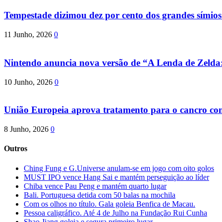
Tempestade dizimou dez por cento dos grandes símio
11 Junho, 2026
0
Nintendo anuncia nova versão de “A Lenda de Zeld
10 Junho, 2026
0
União Europeia aprova tratamento para o cancro com 
8 Junho, 2026
0
Outros
Ching Fung e G.Universe anulam-se em jogo com oito golos
MUST IPO vence Hang Sai e mantém perseguição ao líder
Chiba vence Pau Peng e mantém quarto lugar
Bali. Portuguesa detida com 50 balas na mochila
Com os olhos no título. Gala goleia Benfica de Macau.
Pessoa caligráfico. Até 4 de Julho na Fundação Rui Cunha
Shao Jiang goleia e segura primeiro lugar