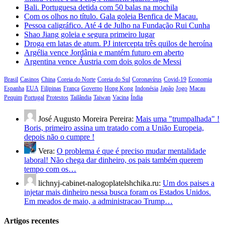
Bali. Portuguesa detida com 50 balas na mochila
Com os olhos no título. Gala goleia Benfica de Macau.
Pessoa caligráfico. Até 4 de Julho na Fundação Rui Cunha
Shao Jiang goleia e segura primeiro lugar
Droga em latas de atum. PJ intercepta três quilos de heroína
Argélia vence Jordânia e mantém futuro em aberto
Argentina vence Áustria com dois golos de Messi
Brasil
Casinos
China
Coreia do Norte
Coreia do Sul
Coronavírus
Covid-19
Economia
Espanha
EUA
Filipinas
França
Governo
Hong Kong
Indonésia
Japão
Jogo
Macau
Pequim
Portugal
Protestos
Tailândia
Taiwan
Vacina
Índia
José Augusto Moreira Pereira:
Mais uma "trumpalhada" !
Boris, primeiro assina um tratado com a União Europeia,
depois não o cumpre !
Vera:
O problema é que é preciso mudar mentalidade
laboral! Não chega dar dinheiro, os pais também querem
tempo com os…
lichnyj-cabinet-nalogoplatelshchika.ru:
Um dos paises a
injetar mais dinheiro nessa busca foram os Estados Unidos.
Em meados de maio, a administracao Trump…
Artigos recentes