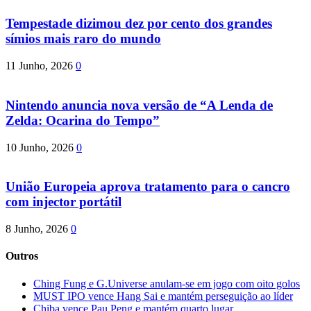
Tempestade dizimou dez por cento dos grandes
símios mais raro do mundo
11 Junho, 2026
0
Nintendo anuncia nova versão de “A Lenda de
Zelda: Ocarina do Tempo”
10 Junho, 2026
0
União Europeia aprova tratamento para o cancro
com injector portátil
8 Junho, 2026
0
Outros
Ching Fung e G.Universe anulam-se em jogo com oito golos
MUST IPO vence Hang Sai e mantém perseguição ao líder
Chiba vence Pau Peng e mantém quarto lugar