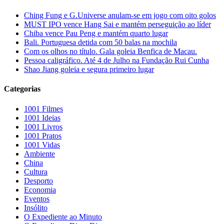
Ching Fung e G.Universe anulam-se em jogo com oito golos
MUST IPO vence Hang Sai e mantém perseguição ao líder
Chiba vence Pau Peng e mantém quarto lugar
Bali. Portuguesa detida com 50 balas na mochila
Com os olhos no título. Gala goleia Benfica de Macau.
Pessoa caligráfico. Até 4 de Julho na Fundação Rui Cunha
Shao Jiang goleia e segura primeiro lugar
Categorias
1001 Filmes
1001 Ideias
1001 Livros
1001 Pratos
1001 Vidas
Ambiente
China
Cultura
Desporto
Economia
Eventos
Insólito
O Expediente ao Minuto