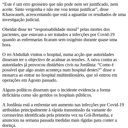
“Este é um erro grosseiro que não pode nem ser justificado, nem
aceite. Sinto vergonha e não me vou tentar justificar”, disse
Khaswaneh, acrescentando que está a aguardar os resultados de uma
investigação judicial.
Obeidat disse ter “responsabilidade moral” pelas mortes dos
pacientes, que estavam a ser tratados a infecções por Covid-19
quando as enfermarias ficaram sem oxigénio durante quase uma
hora.
O rei Abdullah visitou o hospital, numa acção que autoridades
disseram ter o objectivo de acalmar as tensões. A raiva contra as
autoridades já provocou distúrbios civis na Jordânia: “Como é
possível que algo assim aconteça num hospital destes?” disse o
monarca ao entrar no hospital multimilionário, que só entrou em
operações em Agosto passado.
Alguns políticos disseram que o incidente evidencia a forma
deficitária como são geridos os hospitais públicos.
A Jordânia está a enfrentar um aumento nas infecções por Covid-19
atribuídas principalmente à rápida transmissão da variante do
coronavírus identificada pela primeira vez na Grã-Bretanha, e
anunciou na semana passada medidas mais rígidas para conter a
doença.