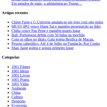
Em meados de maio, a administracao Trump…
Artigos recentes
Ching Fung e G.Universe anulam-se em jogo com oito golos
MUST IPO vence Hang Sai e mantém perseguição ao líder
Chiba vence Pau Peng e mantém quarto lugar
Bali. Portuguesa detida com 50 balas na mochila
Com os olhos no título. Gala goleia Benfica de Macau.
Pessoa caligráfico. Até 4 de Julho na Fundação Rui Cunha
Shao Jiang goleia e segura primeiro lugar
Categorias
1001 Filmes
1001 Ideias
1001 Livros
1001 Pratos
1001 Vidas
Ambiente
China
Cultura
Desporto
Economia