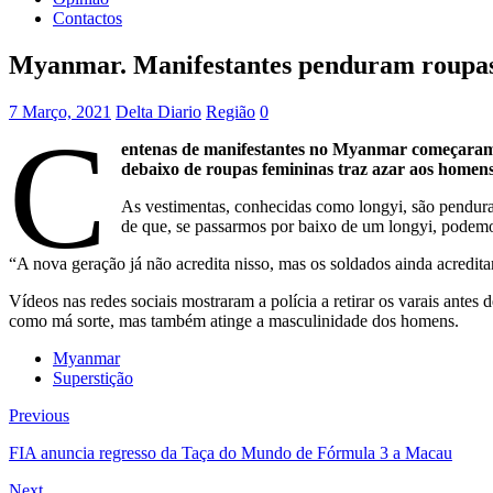
Contactos
Myanmar. Manifestantes penduram roupas 
7 Março, 2021
Delta Diario
Região
0
C
entenas de manifestantes no Myanmar começaram a
debaixo de roupas femininas traz azar aos homens
As vestimentas, conhecidas como longyi, são pendura
de que, se passarmos por baixo de um longyi, podemos
“A nova geração já não acredita nisso, mas os soldados ainda acredi
Vídeos nas redes sociais mostraram a polícia a retirar os varais antes
como má sorte, mas também atinge a masculinidade dos homens.
Myanmar
Superstição
Previous
FIA anuncia regresso da Taça do Mundo de Fórmula 3 a Macau
Next