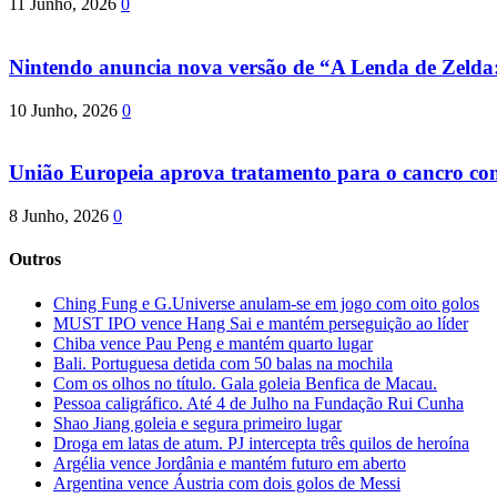
11 Junho, 2026
0
Nintendo anuncia nova versão de “A Lenda de Zeld
10 Junho, 2026
0
União Europeia aprova tratamento para o cancro com 
8 Junho, 2026
0
Outros
Ching Fung e G.Universe anulam-se em jogo com oito golos
MUST IPO vence Hang Sai e mantém perseguição ao líder
Chiba vence Pau Peng e mantém quarto lugar
Bali. Portuguesa detida com 50 balas na mochila
Com os olhos no título. Gala goleia Benfica de Macau.
Pessoa caligráfico. Até 4 de Julho na Fundação Rui Cunha
Shao Jiang goleia e segura primeiro lugar
Droga em latas de atum. PJ intercepta três quilos de heroína
Argélia vence Jordânia e mantém futuro em aberto
Argentina vence Áustria com dois golos de Messi