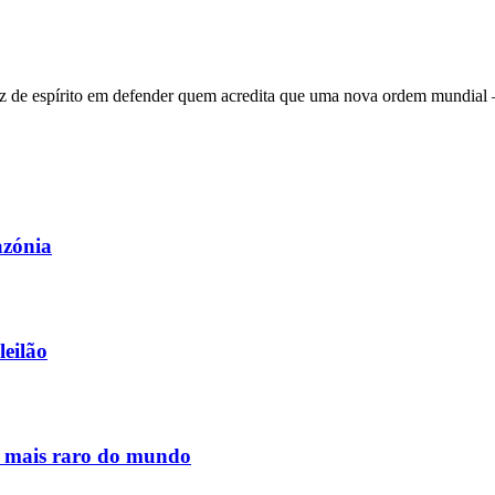
 de espírito em defender quem acredita que uma nova ordem mundial – q
azónia
leilão
s mais raro do mundo