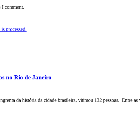
e I comment.
is processed.
os no Rio de Janeiro
angrenta da história da cidade brasileira, vitimou 132 pessoas. Entre as 