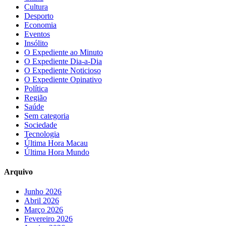
Cultura
Desporto
Economia
Eventos
Insólito
O Expediente ao Minuto
O Expediente Dia-a-Dia
O Expediente Noticioso
O Expediente Opinativo
Política
Região
Saúde
Sem categoria
Sociedade
Tecnologia
Última Hora Macau
Última Hora Mundo
Arquivo
Junho 2026
Abril 2026
Março 2026
Fevereiro 2026