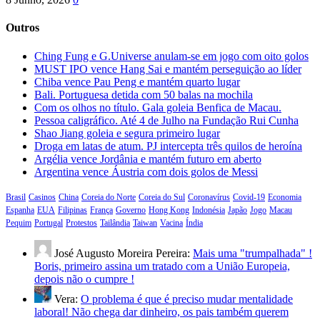
Outros
Ching Fung e G.Universe anulam-se em jogo com oito golos
MUST IPO vence Hang Sai e mantém perseguição ao líder
Chiba vence Pau Peng e mantém quarto lugar
Bali. Portuguesa detida com 50 balas na mochila
Com os olhos no título. Gala goleia Benfica de Macau.
Pessoa caligráfico. Até 4 de Julho na Fundação Rui Cunha
Shao Jiang goleia e segura primeiro lugar
Droga em latas de atum. PJ intercepta três quilos de heroína
Argélia vence Jordânia e mantém futuro em aberto
Argentina vence Áustria com dois golos de Messi
Brasil
Casinos
China
Coreia do Norte
Coreia do Sul
Coronavírus
Covid-19
Economia
Espanha
EUA
Filipinas
França
Governo
Hong Kong
Indonésia
Japão
Jogo
Macau
Pequim
Portugal
Protestos
Tailândia
Taiwan
Vacina
Índia
José Augusto Moreira Pereira:
Mais uma "trumpalhada" !
Boris, primeiro assina um tratado com a União Europeia,
depois não o cumpre !
Vera:
O problema é que é preciso mudar mentalidade
laboral! Não chega dar dinheiro, os pais também querem