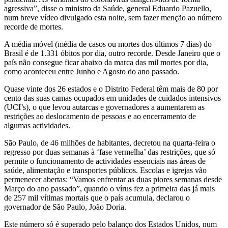
agressiva”, disse o ministro da Saúde, general Eduardo Pazuello,
num breve vídeo divulgado esta noite, sem fazer menção ao número
recorde de mortes.
A média móvel (média de casos ou mortes dos últimos 7 dias) do
Brasil é de 1.331 óbitos por dia, outro recorde. Desde Janeiro que o
país não consegue ficar abaixo da marca das mil mortes por dia,
como aconteceu entre Junho e Agosto do ano passado.
Quase vinte dos 26 estados e o Distrito Federal têm mais de 80 por
cento das suas camas ocupados em unidades de cuidados intensivos
(UCI’s), o que levou autarcas e governadores a aumentarem as
restrições ao deslocamento de pessoas e ao encerramento de
algumas actividades.
São Paulo, de 46 milhões de habitantes, decretou na quarta-feira o
regresso por duas semanas à ‘fase vermelha’ das restrições, que só
permite o funcionamento de actividades essenciais nas áreas de
saúde, alimentação e transportes públicos. Escolas e igrejas vão
permenecer abertas: “Vamos enfrentar as duas piores semanas desde
Março do ano passado”, quando o vírus fez a primeira das já mais
de 257 mil vítimas mortais que o país acumula, declarou o
governador de São Paulo, João Doria.
Este número só é superado pelo balanço dos Estados Unidos, num