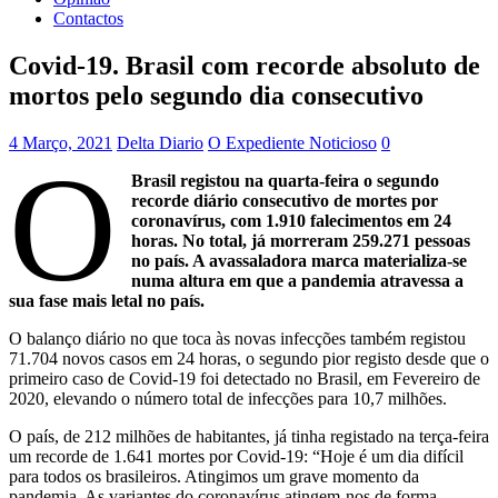
Contactos
Covid-19. Brasil com recorde absoluto de
mortos pelo segundo dia consecutivo
4 Março, 2021
Delta Diario
O Expediente Noticioso
0
O
Brasil registou na quarta-feira o segundo
recorde diário consecutivo de mortes por
coronavírus, com 1.910 falecimentos em 24
horas. No total, já morreram 259.271 pessoas
no país. A avassaladora marca materializa-se
numa altura em que a pandemia atravessa a
sua fase mais letal no país.
O balanço diário no que toca às novas infecções também registou
71.704 novos casos em 24 horas, o segundo pior registo desde que o
primeiro caso de Covid-19 foi detectado no Brasil, em Fevereiro de
2020, elevando o número total de infecções para 10,7 milhões.
O país, de 212 milhões de habitantes, já tinha registado na terça-feira
um recorde de 1.641 mortes por Covid-19: “Hoje é um dia difícil
para todos os brasileiros. Atingimos um grave momento da
pandemia. As variantes do coronavírus atingem-nos de forma