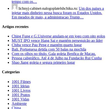
tempo com os…
lichnyj-cabinet-nalogoplatelshchika.ru:
Um dos paises a
injetar mais dinheiro nessa busca foram os Estados Unidos.
Em meados de maio, a administracao Trump…
Artigos recentes
Ching Fung e G.Universe anulam-se em jogo com oito golos
MUST IPO vence Hang Sai e mantém perseguição ao líder
Chiba vence Pau Peng e mantém quarto lugar
Bali. Portuguesa detida com 50 balas na mochila
Com os olhos no título. Gala goleia Benfica de Macau.
Pessoa caligráfico. Até 4 de Julho na Fundação Rui Cunha
Shao Jiang goleia e segura primeiro lugar
Categorias
1001 Filmes
1001 Ideias
1001 Livros
1001 Pratos
1001 Vidas
Ambiente
China