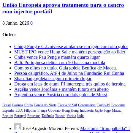
União Europeia aprova tratamento para o cancro
com injector portátil
8 Junho, 2026
0
Outros
Ching Fung e G.Universe anulam-se em jogo com oito golos
MUST IPO vence Hang Sai e mantém perseguição ao líder
Chiba vence Pau Peng e mantém quarto lugar
Bali. Portuguesa detida com 50 balas na mochila
Com os olhos no título. Gala goleia Benfica de Macau.
Pessoa caligráfico. Até 4 de Julho na Fundação Rui Cunha
Shao Jiang goleia e segura primeiro lugar
Droga em latas de atum. PJ intercepta três quilos de heroína
Argélia vence Jordânia e mantém futuro em aberto
Argentina vence Áustria com dois golos de Messi
Brasil
Casinos
China
Coreia do Norte
Coreia do Sul
Coronavírus
Covid-19
Economia
Espanha
EUA
Filipinas
França
Governo
Hong Kong
Indonésia
Japão
Jogo
Macau
Pequim
Portugal
Protestos
Tailândia
Taiwan
Vacina
Índia
José Augusto Moreira Pereira:
Mais uma "trumpalhada" !