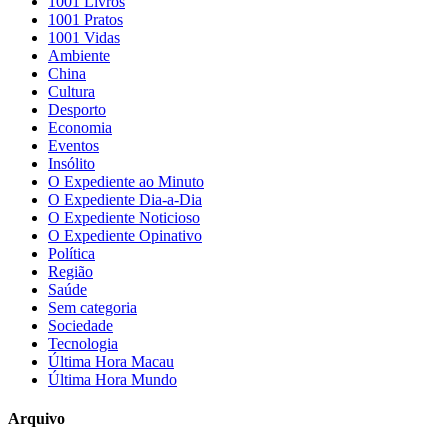
1001 Livros
1001 Pratos
1001 Vidas
Ambiente
China
Cultura
Desporto
Economia
Eventos
Insólito
O Expediente ao Minuto
O Expediente Dia-a-Dia
O Expediente Noticioso
O Expediente Opinativo
Política
Região
Saúde
Sem categoria
Sociedade
Tecnologia
Última Hora Macau
Última Hora Mundo
Arquivo