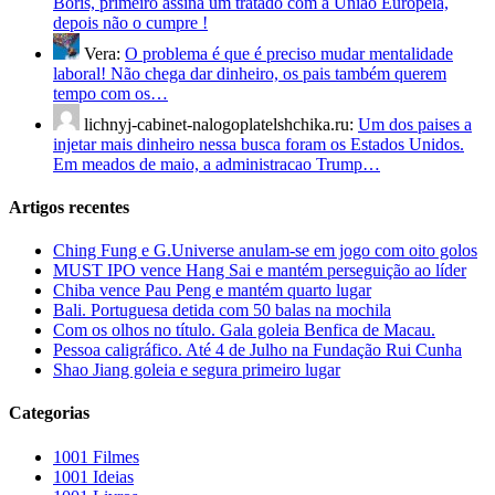
Boris, primeiro assina um tratado com a União Europeia,
depois não o cumpre !
Vera:
O problema é que é preciso mudar mentalidade
laboral! Não chega dar dinheiro, os pais também querem
tempo com os…
lichnyj-cabinet-nalogoplatelshchika.ru:
Um dos paises a
injetar mais dinheiro nessa busca foram os Estados Unidos.
Em meados de maio, a administracao Trump…
Artigos recentes
Ching Fung e G.Universe anulam-se em jogo com oito golos
MUST IPO vence Hang Sai e mantém perseguição ao líder
Chiba vence Pau Peng e mantém quarto lugar
Bali. Portuguesa detida com 50 balas na mochila
Com os olhos no título. Gala goleia Benfica de Macau.
Pessoa caligráfico. Até 4 de Julho na Fundação Rui Cunha
Shao Jiang goleia e segura primeiro lugar
Categorias
1001 Filmes
1001 Ideias