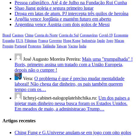
Pessoa caligráfico. Até 4 de Julho na Fundação Rui Cunha
Shao Jiang goleia e segura primeiro lugar
Droga em latas de atum. PJ intercepta três quilos de heroína
Argélia vence Jordânia e mantém futuro em aberto
Argentina vence Áustria com dois golos de Messi
Brasil
Casinos
China
Coreia do Norte
Coreia do Sul
Coronavírus
Covid-19
Economia
Espanha
EUA
Filipinas
França
Governo
Hong Kong
Indonésia
Japão
Jogo
Macau
Pequim
Portugal
Protestos
Tailândia
Taiwan
Vacina
Índia
José Augusto Moreira Pereira:
Mais uma "trumpalhada" !
Boris, primeiro assina um tratado com a União Europeia,
depois não o cumpre !
Vera:
O problema é que é preciso mudar mentalidade
laboral! Não chega dar dinheiro, os pais também querem
tempo com os…
lichnyj-cabinet-nalogoplatelshchika.ru:
Um dos paises a
injetar mais dinheiro nessa busca foram os Estados Unidos.
Em meados de maio, a administracao Trump…
Artigos recentes
Ching Fung e G.Universe anulam-se em jogo com oito golos