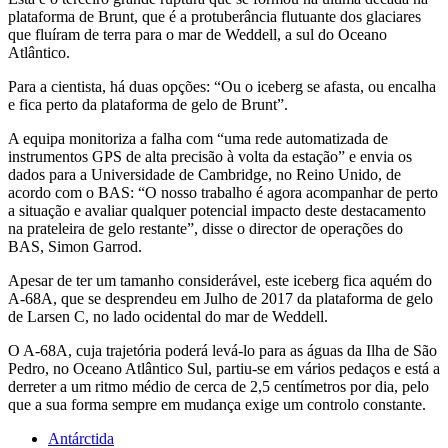
plataforma de Brunt, que é a protuberância flutuante dos glaciares
que fluíram de terra para o mar de Weddell, a sul do Oceano
Atlântico.
Para a cientista, há duas opções: “Ou o iceberg se afasta, ou encalha
e fica perto da plataforma de gelo de Brunt”.
A equipa monitoriza a falha com “uma rede automatizada de
instrumentos GPS de alta precisão à volta da estação” e envia os
dados para a Universidade de Cambridge, no Reino Unido, de
acordo com o BAS: “O nosso trabalho é agora acompanhar de perto
a situação e avaliar qualquer potencial impacto deste destacamento
na prateleira de gelo restante”, disse o director de operações do
BAS, Simon Garrod.
Apesar de ter um tamanho considerável, este iceberg fica aquém do
A-68A, que se desprendeu em Julho de 2017 da plataforma de gelo
de Larsen C, no lado ocidental do mar de Weddell.
O A-68A, cuja trajetória poderá levá-lo para as águas da Ilha de São
Pedro, no Oceano Atlântico Sul, partiu-se em vários pedaços e está a
derreter a um ritmo médio de cerca de 2,5 centímetros por dia, pelo
que a sua forma sempre em mudança exige um controlo constante.
Antárctida