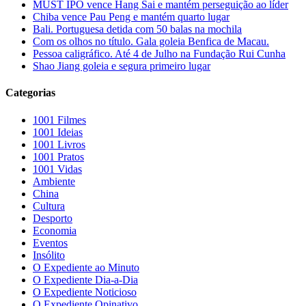
MUST IPO vence Hang Sai e mantém perseguição ao líder
Chiba vence Pau Peng e mantém quarto lugar
Bali. Portuguesa detida com 50 balas na mochila
Com os olhos no título. Gala goleia Benfica de Macau.
Pessoa caligráfico. Até 4 de Julho na Fundação Rui Cunha
Shao Jiang goleia e segura primeiro lugar
Categorias
1001 Filmes
1001 Ideias
1001 Livros
1001 Pratos
1001 Vidas
Ambiente
China
Cultura
Desporto
Economia
Eventos
Insólito
O Expediente ao Minuto
O Expediente Dia-a-Dia
O Expediente Noticioso
O Expediente Opinativo