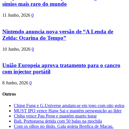
símios mais raro do mundo
11 Junho, 2026
0
Nintendo anuncia nova versão de “A Lenda de
Zelda: Ocarina do Tempo”
10 Junho, 2026
0
União Europeia aprova tratamento para o cancro
com injector portátil
8 Junho, 2026
0
Outros
Ching Fung e G.Universe anulam-se em jogo com oito golos
MUST IPO vence Hang Sai e mantém perseguição ao líder
Chiba vence Pau Peng e mantém quarto lugar
Bali. Portuguesa detida com 50 balas na mochila
Com os olhos no título. Gala goleia Benfica de Macau.