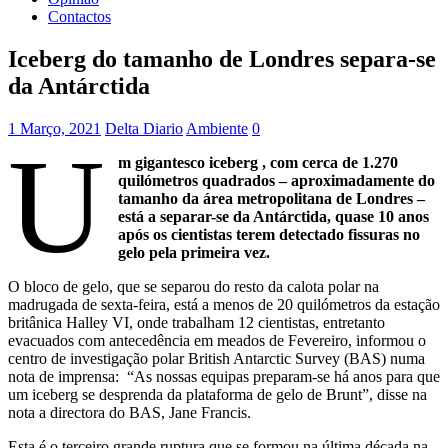
Contactos
Iceberg do tamanho de Londres separa-se
da Antárctida
1 Março, 2021
Delta Diario
Ambiente
0
U
m gigantesco iceberg , com cerca de 1.270
quilómetros quadrados – aproximadamente do
tamanho da área metropolitana de Londres –
está a separar-se da Antárctida, quase 10 anos
após os cientistas terem detectado fissuras no
gelo pela primeira vez.
O bloco de gelo, que se separou do resto da calota polar na
madrugada de sexta-feira, está a menos de 20 quilómetros da estação
britânica Halley VI, onde trabalham 12 cientistas, entretanto
evacuados com antecedência em meados de Fevereiro, informou o
centro de investigação polar British Antarctic Survey (BAS) numa
nota de imprensa: “As nossas equipas preparam-se há anos para que
um iceberg se desprenda da plataforma de gelo de Brunt”, disse na
nota a directora do BAS, Jane Francis.
Esta é o terceiro grande ruptura que se formou na última década na