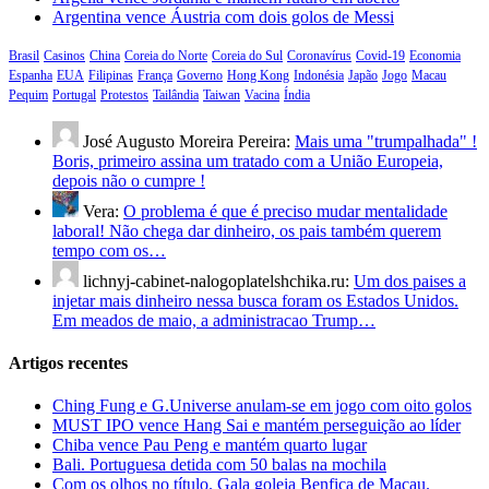
Argentina vence Áustria com dois golos de Messi
Brasil
Casinos
China
Coreia do Norte
Coreia do Sul
Coronavírus
Covid-19
Economia
Espanha
EUA
Filipinas
França
Governo
Hong Kong
Indonésia
Japão
Jogo
Macau
Pequim
Portugal
Protestos
Tailândia
Taiwan
Vacina
Índia
José Augusto Moreira Pereira:
Mais uma "trumpalhada" !
Boris, primeiro assina um tratado com a União Europeia,
depois não o cumpre !
Vera:
O problema é que é preciso mudar mentalidade
laboral! Não chega dar dinheiro, os pais também querem
tempo com os…
lichnyj-cabinet-nalogoplatelshchika.ru:
Um dos paises a
injetar mais dinheiro nessa busca foram os Estados Unidos.
Em meados de maio, a administracao Trump…
Artigos recentes
Ching Fung e G.Universe anulam-se em jogo com oito golos
MUST IPO vence Hang Sai e mantém perseguição ao líder
Chiba vence Pau Peng e mantém quarto lugar
Bali. Portuguesa detida com 50 balas na mochila
Com os olhos no título. Gala goleia Benfica de Macau.