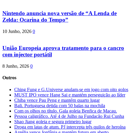
Nintendo anuncia nova versão de “A Lenda de
Zelda: Ocarina do Tempo”
10 Junho, 2026
0
União Europeia aprova tratamento para o cancro
com injector portátil
8 Junho, 2026
0
Outros
Ching Fung e G.Universe anulam-se em jogo com oito golos
MUST IPO vence Hang Sai e mantém perseguição ao líder
Chiba vence Pau Peng e mantém quarto lugar
Bali. Portuguesa detida com 50 balas na mochila
Com os olhos no título. Gala goleia Benfica de Macau.
Pessoa caligráfico. Até 4 de Julho na Fundação Rui Cunha
Shao Jiang goleia e segura primeiro lugar
Droga em latas de atum. PJ intercepta três quilos de heroína
Argélia vence Jordânia e mantém futuro em aberto