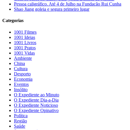
Pessoa caligráfico. Até 4 de Julho na Fundação Rui Cunha
Shao Jiang goleia e segura primeiro lugar
Categorias
1001 Filmes
1001 Ideias
1001 Livros
1001 Pratos
1001 Vidas
Ambiente
China
Cultura
Desporto
Economia
Eventos
Insólito
O Expediente ao Minuto
O Expediente Dia-a-Dia
O Expediente Noticioso
O Expediente Opinativo
Política
Região
Saúde