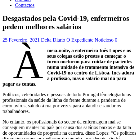
Contactos
Desgastados pela Covid-19, enfermeiros
pedem melhores salários
25 Fevereiro, 2021
Delta Diario
O Expediente Noticioso
0
À
meia-noite, a enfermeira Inês Lopes e os
seus colegas estão prestes a começar o
turno nocturno para cuidar de pacientes
numa unidade de tratamento intensivo de
Covid-19 no centro de Lisboa. Inês adora
a profissão, mas o salário mal dá para
pagar as contas.
Políticos, celebridades e pessoas de todo Portugal têm elogiado os
profissionais da saúde da linha de frente durante a pandemia de
coronavírus, saindo à rua por vezes para aplaudir e saudar os
trabalhadores.
No entanto, os profissionais do sector da enfermagem mal se
conseguem manter no país por causa dos salários baixos e da falta
de oportunidades de progredir na carreira, disse Lopes: “Os políticos
dizem que somos os melhores do mundo, mas depois não há