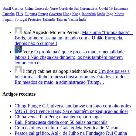
Brasil
Casinos
China
Coreia do Norte
Coreia do Sul
Coronavírus
Covid-19
Economia
Espanha
EUA
Filipinas
França
Governo
Hong Kong
Indonésia
Japão
Jogo
Macau
Pequim
Portugal
Protestos
Tailândia
Taiwan
Vacina
Índia
José Augusto Moreira Pereira:
Mais uma "trumpalhada" !
Boris, primeiro assina um tratado com a União Europeia,
depois não o cumpre !
Vera:
O problema é que é preciso mudar mentalidade
laboral! Não chega dar dinheiro, os pais também querem
tempo com os…
lichnyj-cabinet-nalogoplatelshchika.ru:
Um dos paises a
injetar mais dinheiro nessa busca foram os Estados Unidos.
Em meados de maio, a administracao Trump…
Artigos recentes
Ching Fung e G.Universe anulam-se em jogo com oito golos
MUST IPO vence Hang Sai e mantém perseguição ao líder
Chiba vence Pau Peng e mantém quarto lugar
Bali. Portuguesa detida com 50 balas na mochila
Com os olhos no título. Gala goleia Benfica de Macau.
Pessoa caligráfico. Até 4 de Julho na Fundação Rui Cunha