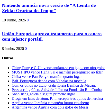
Nintendo anuncia nova versão de “A Lenda de
Zelda: Ocarina do Tempo”
10 Junho, 2026
0
União Europeia aprova tratamento para o cancro
com injector portátil
8 Junho, 2026
0
Outros
Ching Fung e G.Universe anulam-se em jogo com oito golos
MUST IPO vence Hang Sai e mantém perseguição ao líder
Chiba vence Pau Peng e mantém quarto lugar
Bali. Portuguesa detida com 50 balas na mochila
Com os olhos no título. Gala goleia Benfica de Macau.
Pessoa caligráfico. Até 4 de Julho na Fundação Rui Cunha
Shao Jiang goleia e segura primeiro lugar
Droga em latas de atum. PJ intercepta três quilos de heroína
Argélia vence Jordânia e mantém futuro em aberto
Argentina vence Áustria com dois golos de Messi