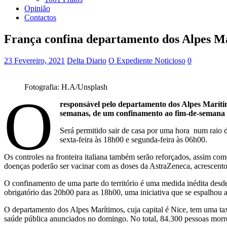
Opinião
Contactos
França confina departamento dos Alpes M
23 Fevereiro, 2021
Delta Diario
O Expediente Noticioso
0
Fotografia: H.A/Unsplash
O
responsável pelo departamento dos Alpes Maríti
semanas, de um confinamento ao fim-de-semana 
Será permitido sair de casa por uma hora num raio de
sexta-feira às 18h00 e segunda-feira às 06h00.
Os controles na fronteira italiana também serão reforçados, assim co
doenças poderão ser vacinar com as doses da AstraZeneca, acrescent
O confinamento de uma parte do território é uma medida inédita desde
obrigatório das 20h00 para as 18h00, uma iniciativa que se espalhou 
O departamento dos Alpes Marítimos, cuja capital é Nice, tem uma ta
saúde pública anunciados no domingo. No total, 84.300 pessoas mor