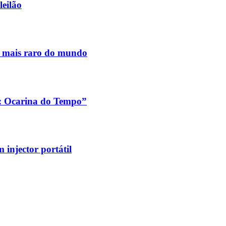
leilão
s mais raro do mundo
a: Ocarina do Tempo”
injector portátil