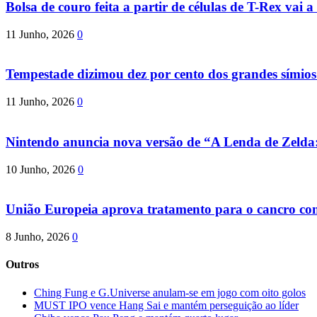
Bolsa de couro feita a partir de células de T-Rex vai a 
11 Junho, 2026
0
Tempestade dizimou dez por cento dos grandes símio
11 Junho, 2026
0
Nintendo anuncia nova versão de “A Lenda de Zeld
10 Junho, 2026
0
União Europeia aprova tratamento para o cancro com 
8 Junho, 2026
0
Outros
Ching Fung e G.Universe anulam-se em jogo com oito golos
MUST IPO vence Hang Sai e mantém perseguição ao líder