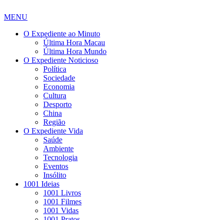
MENU
O Expediente ao Minuto
Última Hora Macau
Última Hora Mundo
O Expediente Noticioso
Política
Sociedade
Economia
Cultura
Desporto
China
Região
O Expediente Vida
Saúde
Ambiente
Tecnologia
Eventos
Insólito
1001 Ideias
1001 Livros
1001 Filmes
1001 Vidas
1001 Pratos