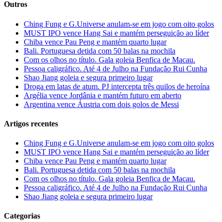
Outros
Ching Fung e G.Universe anulam-se em jogo com oito golos
MUST IPO vence Hang Sai e mantém perseguição ao líder
Chiba vence Pau Peng e mantém quarto lugar
Bali. Portuguesa detida com 50 balas na mochila
Com os olhos no título. Gala goleia Benfica de Macau.
Pessoa caligráfico. Até 4 de Julho na Fundação Rui Cunha
Shao Jiang goleia e segura primeiro lugar
Droga em latas de atum. PJ intercepta três quilos de heroína
Argélia vence Jordânia e mantém futuro em aberto
Argentina vence Áustria com dois golos de Messi
Artigos recentes
Ching Fung e G.Universe anulam-se em jogo com oito golos
MUST IPO vence Hang Sai e mantém perseguição ao líder
Chiba vence Pau Peng e mantém quarto lugar
Bali. Portuguesa detida com 50 balas na mochila
Com os olhos no título. Gala goleia Benfica de Macau.
Pessoa caligráfico. Até 4 de Julho na Fundação Rui Cunha
Shao Jiang goleia e segura primeiro lugar
Categorias