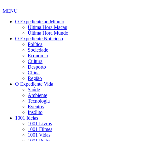
MENU
O Expediente ao Minuto
Última Hora Macau
Última Hora Mundo
O Expediente Noticioso
Política
Sociedade
Economia
Cultura
Desporto
China
Região
O Expediente Vida
Saúde
Ambiente
Tecnologia
Eventos
Insólito
1001 Ideias
1001 Livros
1001 Filmes
1001 Vidas
1001 Pratos