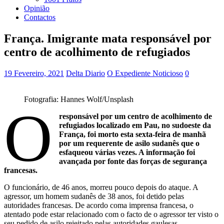
Opinião
Contactos
França. Imigrante mata responsável por
centro de acolhimento de refugiados
19 Fevereiro, 2021
Delta Diario
O Expediente Noticioso
0
Fotografia: Hannes Wolf/Unsplash
O
responsável por um centro de acolhimento de
refugiados localizado em Pau, no sudoeste da
França, foi morto esta sexta-feira de manhã
por um requerente de asilo sudanês que o
esfaqueou várias vezes. A informação foi
avançada por fonte das forças de segurança
francesas.
O funcionário, de 46 anos, morreu pouco depois do ataque. A
agressor, um homem sudanês de 38 anos, foi detido pelas
autoridades francesas. De acordo coma imprensa francesa, o
atentado pode estar relacionado com o facto de o agressor ter visto o
seu pedido de asilo rejeitado pelas autoridades gaulesas.