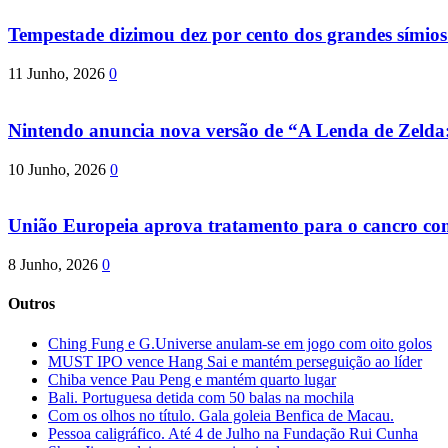
Tempestade dizimou dez por cento dos grandes símio
11 Junho, 2026
0
Nintendo anuncia nova versão de “A Lenda de Zeld
10 Junho, 2026
0
União Europeia aprova tratamento para o cancro com 
8 Junho, 2026
0
Outros
Ching Fung e G.Universe anulam-se em jogo com oito golos
MUST IPO vence Hang Sai e mantém perseguição ao líder
Chiba vence Pau Peng e mantém quarto lugar
Bali. Portuguesa detida com 50 balas na mochila
Com os olhos no título. Gala goleia Benfica de Macau.
Pessoa caligráfico. Até 4 de Julho na Fundação Rui Cunha