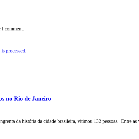
e I comment.
is processed.
os no Rio de Janeiro
angrenta da história da cidade brasileira, vitimou 132 pessoas. Entre as 