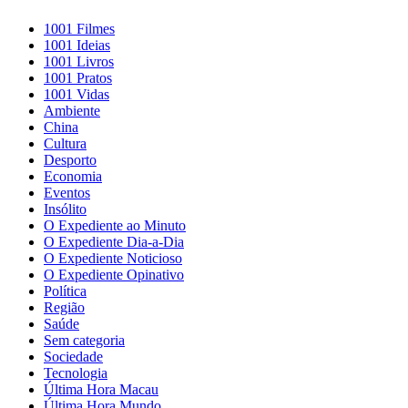
1001 Filmes
1001 Ideias
1001 Livros
1001 Pratos
1001 Vidas
Ambiente
China
Cultura
Desporto
Economia
Eventos
Insólito
O Expediente ao Minuto
O Expediente Dia-a-Dia
O Expediente Noticioso
O Expediente Opinativo
Política
Região
Saúde
Sem categoria
Sociedade
Tecnologia
Última Hora Macau
Última Hora Mundo