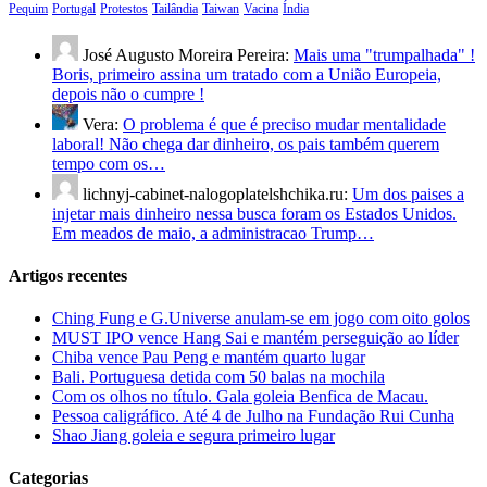
Pequim
Portugal
Protestos
Tailândia
Taiwan
Vacina
Índia
José Augusto Moreira Pereira:
Mais uma "trumpalhada" !
Boris, primeiro assina um tratado com a União Europeia,
depois não o cumpre !
Vera:
O problema é que é preciso mudar mentalidade
laboral! Não chega dar dinheiro, os pais também querem
tempo com os…
lichnyj-cabinet-nalogoplatelshchika.ru:
Um dos paises a
injetar mais dinheiro nessa busca foram os Estados Unidos.
Em meados de maio, a administracao Trump…
Artigos recentes
Ching Fung e G.Universe anulam-se em jogo com oito golos
MUST IPO vence Hang Sai e mantém perseguição ao líder
Chiba vence Pau Peng e mantém quarto lugar
Bali. Portuguesa detida com 50 balas na mochila
Com os olhos no título. Gala goleia Benfica de Macau.
Pessoa caligráfico. Até 4 de Julho na Fundação Rui Cunha
Shao Jiang goleia e segura primeiro lugar
Categorias