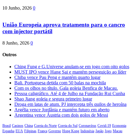
10 Junho, 2026
0
União Europeia aprova tratamento para o cancro
com injector portátil
8 Junho, 2026
0
Outros
Ching Fung e G.Universe anulam-se em jogo com oito golos
MUST IPO vence Hang Sai e mantém perseguição ao líder
Chiba vence Pau Peng e mantém quarto lugar
Bali. Portuguesa detida com 50 balas na mochila
Com os olhos no título. Gala goleia Benfica de Macau.
Pessoa caligráfico. Até 4 de Julho na Fundação Rui Cunha
Shao Jiang goleia e segura primeiro lugar
Droga em latas de atum. PJ intercepta três quilos de heroína
Argélia vence Jordânia e mantém futuro em aberto
Argentina vence Áustria com dois golos de Messi
Brasil
Casinos
China
Coreia do Norte
Coreia do Sul
Coronavírus
Covid-19
Economia
Espanha
EUA
Filipinas
França
Governo
Hong Kong
Indonésia
Japão
Jogo
Macau