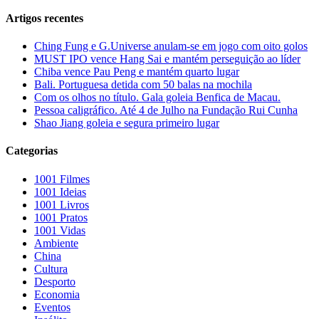
Artigos recentes
Ching Fung e G.Universe anulam-se em jogo com oito golos
MUST IPO vence Hang Sai e mantém perseguição ao líder
Chiba vence Pau Peng e mantém quarto lugar
Bali. Portuguesa detida com 50 balas na mochila
Com os olhos no título. Gala goleia Benfica de Macau.
Pessoa caligráfico. Até 4 de Julho na Fundação Rui Cunha
Shao Jiang goleia e segura primeiro lugar
Categorias
1001 Filmes
1001 Ideias
1001 Livros
1001 Pratos
1001 Vidas
Ambiente
China
Cultura
Desporto
Economia
Eventos