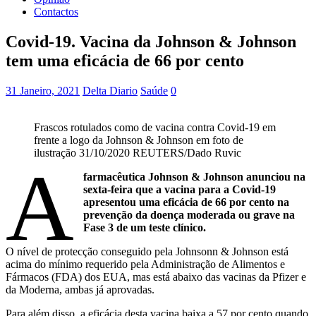
Contactos
Covid-19. Vacina da Johnson & Johnson
tem uma eficácia de 66 por cento
31 Janeiro, 2021
Delta Diario
Saúde
0
Frascos rotulados como de vacina contra Covid-19 em
frente a logo da Johnson & Johnson em foto de
ilustração 31/10/2020 REUTERS/Dado Ruvic
A
farmacêutica Johnson & Johnson anunciou na
sexta-feira que a vacina para a Covid-19
apresentou uma eficácia de 66 por cento na
prevenção da doença moderada ou grave na
Fase 3 de um teste clínico.
O nível de protecção conseguido pela Johnsonn & Johnson está
acima do mínimo requerido pela Administração de Alimentos e
Fármacos (FDA) dos EUA, mas está abaixo das vacinas da Pfizer e
da Moderna, ambas já aprovadas.
Para além disso, a eficácia desta vacina baixa a 57 por cento quando