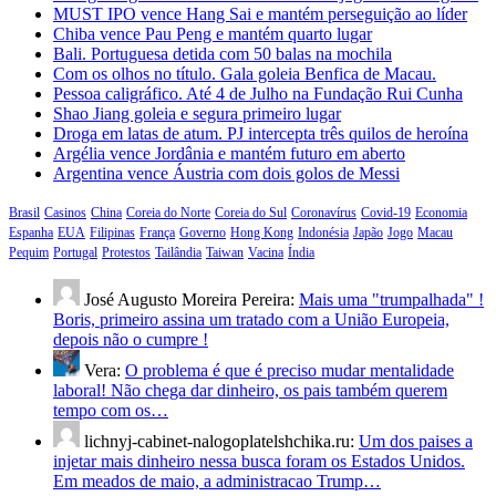
MUST IPO vence Hang Sai e mantém perseguição ao líder
Chiba vence Pau Peng e mantém quarto lugar
Bali. Portuguesa detida com 50 balas na mochila
Com os olhos no título. Gala goleia Benfica de Macau.
Pessoa caligráfico. Até 4 de Julho na Fundação Rui Cunha
Shao Jiang goleia e segura primeiro lugar
Droga em latas de atum. PJ intercepta três quilos de heroína
Argélia vence Jordânia e mantém futuro em aberto
Argentina vence Áustria com dois golos de Messi
Brasil
Casinos
China
Coreia do Norte
Coreia do Sul
Coronavírus
Covid-19
Economia
Espanha
EUA
Filipinas
França
Governo
Hong Kong
Indonésia
Japão
Jogo
Macau
Pequim
Portugal
Protestos
Tailândia
Taiwan
Vacina
Índia
José Augusto Moreira Pereira:
Mais uma "trumpalhada" !
Boris, primeiro assina um tratado com a União Europeia,
depois não o cumpre !
Vera:
O problema é que é preciso mudar mentalidade
laboral! Não chega dar dinheiro, os pais também querem
tempo com os…
lichnyj-cabinet-nalogoplatelshchika.ru:
Um dos paises a
injetar mais dinheiro nessa busca foram os Estados Unidos.
Em meados de maio, a administracao Trump…