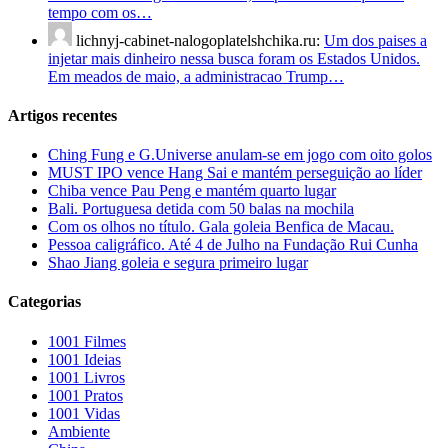
tempo com os…
lichnyj-cabinet-nalogoplatelshchika.ru:
Um dos paises a
injetar mais dinheiro nessa busca foram os Estados Unidos.
Em meados de maio, a administracao Trump…
Artigos recentes
Ching Fung e G.Universe anulam-se em jogo com oito golos
MUST IPO vence Hang Sai e mantém perseguição ao líder
Chiba vence Pau Peng e mantém quarto lugar
Bali. Portuguesa detida com 50 balas na mochila
Com os olhos no título. Gala goleia Benfica de Macau.
Pessoa caligráfico. Até 4 de Julho na Fundação Rui Cunha
Shao Jiang goleia e segura primeiro lugar
Categorias
1001 Filmes
1001 Ideias
1001 Livros
1001 Pratos
1001 Vidas
Ambiente