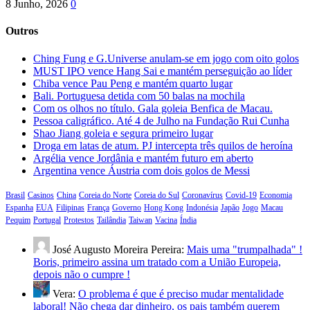
8 Junho, 2026
0
Outros
Ching Fung e G.Universe anulam-se em jogo com oito golos
MUST IPO vence Hang Sai e mantém perseguição ao líder
Chiba vence Pau Peng e mantém quarto lugar
Bali. Portuguesa detida com 50 balas na mochila
Com os olhos no título. Gala goleia Benfica de Macau.
Pessoa caligráfico. Até 4 de Julho na Fundação Rui Cunha
Shao Jiang goleia e segura primeiro lugar
Droga em latas de atum. PJ intercepta três quilos de heroína
Argélia vence Jordânia e mantém futuro em aberto
Argentina vence Áustria com dois golos de Messi
Brasil
Casinos
China
Coreia do Norte
Coreia do Sul
Coronavírus
Covid-19
Economia
Espanha
EUA
Filipinas
França
Governo
Hong Kong
Indonésia
Japão
Jogo
Macau
Pequim
Portugal
Protestos
Tailândia
Taiwan
Vacina
Índia
José Augusto Moreira Pereira:
Mais uma "trumpalhada" !
Boris, primeiro assina um tratado com a União Europeia,
depois não o cumpre !
Vera:
O problema é que é preciso mudar mentalidade
laboral! Não chega dar dinheiro, os pais também querem