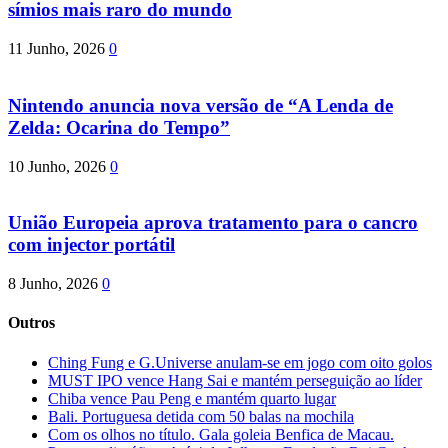
símios mais raro do mundo
11 Junho, 2026
0
Nintendo anuncia nova versão de “A Lenda de
Zelda: Ocarina do Tempo”
10 Junho, 2026
0
União Europeia aprova tratamento para o cancro
com injector portátil
8 Junho, 2026
0
Outros
Ching Fung e G.Universe anulam-se em jogo com oito golos
MUST IPO vence Hang Sai e mantém perseguição ao líder
Chiba vence Pau Peng e mantém quarto lugar
Bali. Portuguesa detida com 50 balas na mochila
Com os olhos no título. Gala goleia Benfica de Macau.