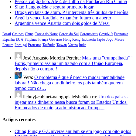
Pessoa caligráfico. Até 4 de Julho na Fundação Rui Cunha
Shao Jiang goleia e segura primeiro lugar
Droga em latas de atum. PJ intercepta três quilos de heroína
Argélia vence Jordânia e mantém futuro em aberto
Argentina vence Áustria com dois golos de Messi
Brasil
Casinos
China
Coreia do Norte
Coreia do Sul
Coronavírus
Covid-19
Economia
Espanha
EUA
Filipinas
França
Governo
Hong Kong
Indonésia
Japão
Jogo
Macau
Pequim
Portugal
Protestos
Tailândia
Taiwan
Vacina
Índia
José Augusto Moreira Pereira:
Mais uma "trumpalhada" !
Boris, primeiro assina um tratado com a União Europeia,
depois não o cumpre !
Vera:
O problema é que é preciso mudar mentalidade
laboral! Não chega dar dinheiro, os pais também querem
tempo com os…
lichnyj-cabinet-nalogoplatelshchika.ru:
Um dos paises a
injetar mais dinheiro nessa busca foram os Estados Unidos.
Em meados de maio, a administracao Trump…
Artigos recentes
Ching Fung e G.Universe anulam-se em jogo com oito golos