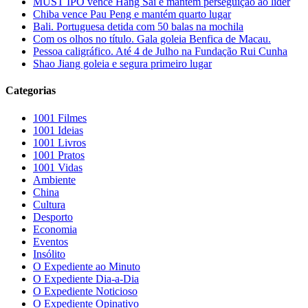
MUST IPO vence Hang Sai e mantém perseguição ao líder
Chiba vence Pau Peng e mantém quarto lugar
Bali. Portuguesa detida com 50 balas na mochila
Com os olhos no título. Gala goleia Benfica de Macau.
Pessoa caligráfico. Até 4 de Julho na Fundação Rui Cunha
Shao Jiang goleia e segura primeiro lugar
Categorias
1001 Filmes
1001 Ideias
1001 Livros
1001 Pratos
1001 Vidas
Ambiente
China
Cultura
Desporto
Economia
Eventos
Insólito
O Expediente ao Minuto
O Expediente Dia-a-Dia
O Expediente Noticioso
O Expediente Opinativo