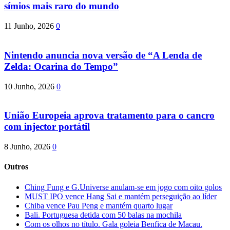
símios mais raro do mundo
11 Junho, 2026
0
Nintendo anuncia nova versão de “A Lenda de
Zelda: Ocarina do Tempo”
10 Junho, 2026
0
União Europeia aprova tratamento para o cancro
com injector portátil
8 Junho, 2026
0
Outros
Ching Fung e G.Universe anulam-se em jogo com oito golos
MUST IPO vence Hang Sai e mantém perseguição ao líder
Chiba vence Pau Peng e mantém quarto lugar
Bali. Portuguesa detida com 50 balas na mochila
Com os olhos no título. Gala goleia Benfica de Macau.