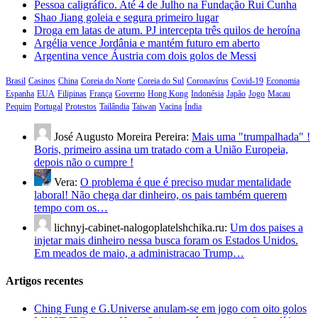
Pessoa caligráfico. Até 4 de Julho na Fundação Rui Cunha
Shao Jiang goleia e segura primeiro lugar
Droga em latas de atum. PJ intercepta três quilos de heroína
Argélia vence Jordânia e mantém futuro em aberto
Argentina vence Áustria com dois golos de Messi
Brasil
Casinos
China
Coreia do Norte
Coreia do Sul
Coronavírus
Covid-19
Economia
Espanha
EUA
Filipinas
França
Governo
Hong Kong
Indonésia
Japão
Jogo
Macau
Pequim
Portugal
Protestos
Tailândia
Taiwan
Vacina
Índia
José Augusto Moreira Pereira:
Mais uma "trumpalhada" !
Boris, primeiro assina um tratado com a União Europeia,
depois não o cumpre !
Vera:
O problema é que é preciso mudar mentalidade
laboral! Não chega dar dinheiro, os pais também querem
tempo com os…
lichnyj-cabinet-nalogoplatelshchika.ru:
Um dos paises a
injetar mais dinheiro nessa busca foram os Estados Unidos.
Em meados de maio, a administracao Trump…
Artigos recentes
Ching Fung e G.Universe anulam-se em jogo com oito golos