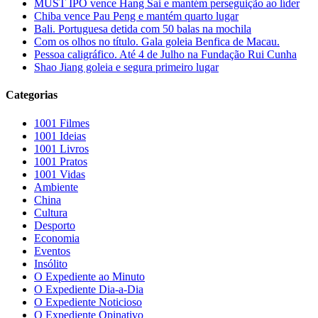
MUST IPO vence Hang Sai e mantém perseguição ao líder
Chiba vence Pau Peng e mantém quarto lugar
Bali. Portuguesa detida com 50 balas na mochila
Com os olhos no título. Gala goleia Benfica de Macau.
Pessoa caligráfico. Até 4 de Julho na Fundação Rui Cunha
Shao Jiang goleia e segura primeiro lugar
Categorias
1001 Filmes
1001 Ideias
1001 Livros
1001 Pratos
1001 Vidas
Ambiente
China
Cultura
Desporto
Economia
Eventos
Insólito
O Expediente ao Minuto
O Expediente Dia-a-Dia
O Expediente Noticioso
O Expediente Opinativo