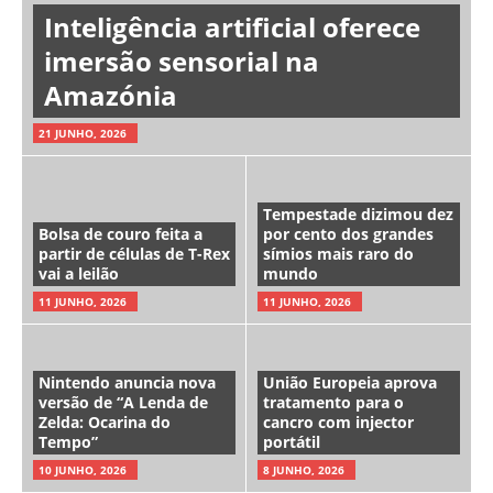
Inteligência artificial oferece
imersão sensorial na
Amazónia
21 JUNHO, 2026
Tempestade dizimou dez
Bolsa de couro feita a
por cento dos grandes
partir de células de T-Rex
símios mais raro do
vai a leilão
mundo
11 JUNHO, 2026
11 JUNHO, 2026
Nintendo anuncia nova
União Europeia aprova
versão de “A Lenda de
tratamento para o
Zelda: Ocarina do
cancro com injector
Tempo”
portátil
10 JUNHO, 2026
8 JUNHO, 2026