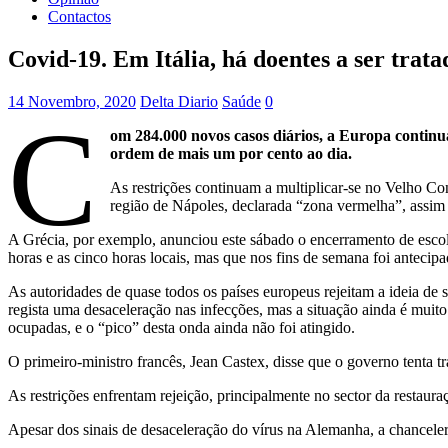
Contactos
Covid-19. Em Itália, há doentes a ser trata
14 Novembro, 2020
Delta Diario
Saúde
0
C
om 284.000 novos casos diários, a Europa continu
ordem de mais um por cento ao dia.
As restrições continuam a multiplicar-se no Velho Co
região de Nápoles, declarada “zona vermelha”, assim 
A Grécia, por exemplo, anunciou este sábado o encerramento de escolas
horas e as cinco horas locais, mas que nos fins de semana foi antecipa
As autoridades de quase todos os países europeus rejeitam a ideia d
regista uma desaceleração nas infecções, mas a situação ainda é muito
ocupadas, e o “pico” desta onda ainda não foi atingido.
O primeiro-ministro francês, Jean Castex, disse que o governo tenta 
As restrições enfrentam rejeição, principalmente no sector da restaur
Apesar dos sinais de desaceleração do vírus na Alemanha, a chancele