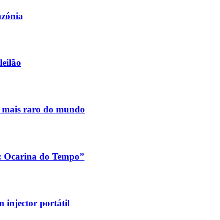
azónia
leilão
s mais raro do mundo
a: Ocarina do Tempo”
injector portátil