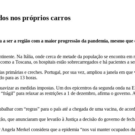
dos nos próprios carros
a a ser a região com a maior progressão da pandemia, mesmo que o
ntinente. Na Itália, onde cerca de metade da população se encontra em 
como a Toscana, os hospitais estão sobrecarregados e há pacientes a s
 primárias e creches. Portugal, por sua vez, ampliou a janela em que v
do para as 13 horas.
e suavizar as medidas impostas. Um dos epicentros da segunda onda na 
 “frágil” para relaxar as restrições a 1 de dezembro, afirma o governo.
trabalhar com “regras” para o país até a chegada de uma vacina, de ac
ação, que anunciaram que levarão à Justiça a decisão do governo de fec
r Angela Merkel considera que a epidemia “nos vai manter ocupados du