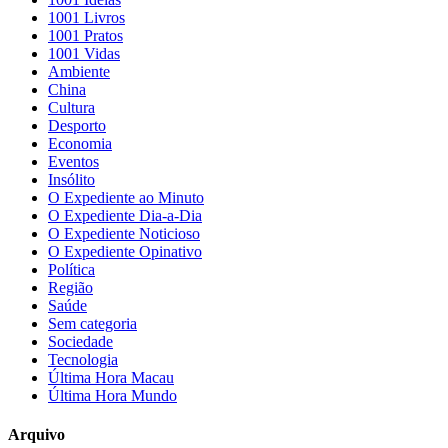
1001 Livros
1001 Pratos
1001 Vidas
Ambiente
China
Cultura
Desporto
Economia
Eventos
Insólito
O Expediente ao Minuto
O Expediente Dia-a-Dia
O Expediente Noticioso
O Expediente Opinativo
Política
Região
Saúde
Sem categoria
Sociedade
Tecnologia
Última Hora Macau
Última Hora Mundo
Arquivo