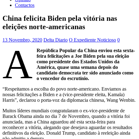
Contactos
China felicita Biden pela vitória nas
eleições norte-americanas
13 Novembro, 2020
Delta Diario
O Expediente Noticioso
0
A
República Popular da China enviou esta sexta-
feira felicitações a Joe Biden pela sua eleição
como presidente dos Estados Unidos da
América, quase uma semana depois do
candidato democrata ter sido anunciado como
o vencedor do escrutínio.
“Respeitamos a escolha do povo norte-americano. Enviamos as
nossas felicitações a Biden e a (vice-presidente eleita, Kamala)
Harris”, declarou o porta-voz da diplomacia chinesa, Wang Wenbin.
Muitos líderes mundiais congratularam o ex-vice-presidente de
Barack Obama ainda no dia 7 de Novembro, quando a vitória foi
anunciada, mas a China aguardou até esta sexta-feira para
reconhecer a vitória, alegando que desejava aguardar os resultados
definitivos da eleição. Donald Trump, candidato à reeleição ainda
não admitiu a derrota.