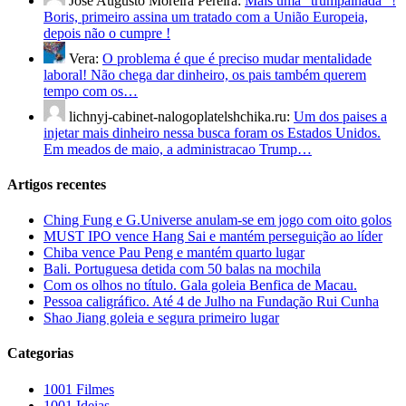
José Augusto Moreira Pereira:
Mais uma "trumpalhada" !
Boris, primeiro assina um tratado com a União Europeia,
depois não o cumpre !
Vera:
O problema é que é preciso mudar mentalidade
laboral! Não chega dar dinheiro, os pais também querem
tempo com os…
lichnyj-cabinet-nalogoplatelshchika.ru:
Um dos paises a
injetar mais dinheiro nessa busca foram os Estados Unidos.
Em meados de maio, a administracao Trump…
Artigos recentes
Ching Fung e G.Universe anulam-se em jogo com oito golos
MUST IPO vence Hang Sai e mantém perseguição ao líder
Chiba vence Pau Peng e mantém quarto lugar
Bali. Portuguesa detida com 50 balas na mochila
Com os olhos no título. Gala goleia Benfica de Macau.
Pessoa caligráfico. Até 4 de Julho na Fundação Rui Cunha
Shao Jiang goleia e segura primeiro lugar
Categorias
1001 Filmes
1001 Ideias