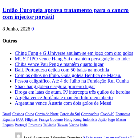
União Europeia aprova tratamento para o cancro
com injector portátil
8 Junho, 2026
0
Outros
Ching Fung e G.Universe anulam-se em jogo com oito golos
MUST IPO vence Hang Sai e mantém perseguição ao líder
Chiba vence Pau Peng e mantém quarto lugar
Bali. Portuguesa detida com 50 balas na mochila
Com os olhos no título. Gala goleia Benfica de Macau.
Pessoa caligráfico. Até 4 de Julho na Fundação Rui Cunha
Shao Jiang goleia e segura primeiro lugar
Droga em latas de atum. PJ intercepta três quilos de heroína
Argélia vence Jordânia e mantém futuro em aberto
Argentina vence Áustria com dois golos de Messi
Brasil
Casinos
China
Coreia do Norte
Coreia do Sul
Coronavírus
Covid-19
Economia
Espanha
EUA
Filipinas
França
Governo
Hong Kong
Indonésia
Japão
Jogo
Macau
Pequim
Portugal
Protestos
Tailândia
Taiwan
Vacina
Índia