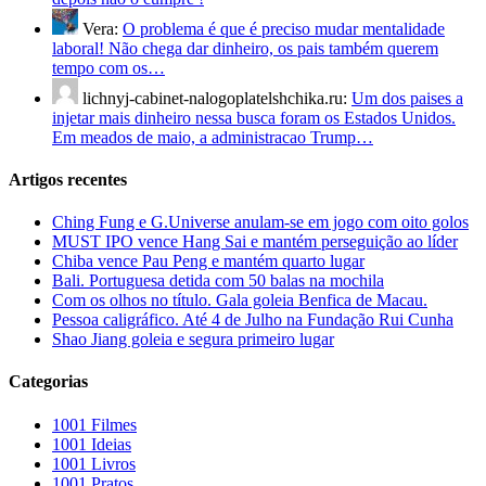
Vera:
O problema é que é preciso mudar mentalidade
laboral! Não chega dar dinheiro, os pais também querem
tempo com os…
lichnyj-cabinet-nalogoplatelshchika.ru:
Um dos paises a
injetar mais dinheiro nessa busca foram os Estados Unidos.
Em meados de maio, a administracao Trump…
Artigos recentes
Ching Fung e G.Universe anulam-se em jogo com oito golos
MUST IPO vence Hang Sai e mantém perseguição ao líder
Chiba vence Pau Peng e mantém quarto lugar
Bali. Portuguesa detida com 50 balas na mochila
Com os olhos no título. Gala goleia Benfica de Macau.
Pessoa caligráfico. Até 4 de Julho na Fundação Rui Cunha
Shao Jiang goleia e segura primeiro lugar
Categorias
1001 Filmes
1001 Ideias
1001 Livros
1001 Pratos