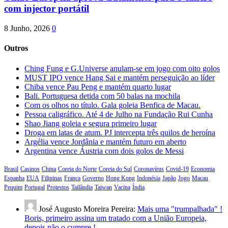
com injector portátil
8 Junho, 2026
0
Outros
Ching Fung e G.Universe anulam-se em jogo com oito golos
MUST IPO vence Hang Sai e mantém perseguição ao líder
Chiba vence Pau Peng e mantém quarto lugar
Bali. Portuguesa detida com 50 balas na mochila
Com os olhos no título. Gala goleia Benfica de Macau.
Pessoa caligráfico. Até 4 de Julho na Fundação Rui Cunha
Shao Jiang goleia e segura primeiro lugar
Droga em latas de atum. PJ intercepta três quilos de heroína
Argélia vence Jordânia e mantém futuro em aberto
Argentina vence Áustria com dois golos de Messi
Brasil
Casinos
China
Coreia do Norte
Coreia do Sul
Coronavírus
Covid-19
Economia
Espanha
EUA
Filipinas
França
Governo
Hong Kong
Indonésia
Japão
Jogo
Macau
Pequim
Portugal
Protestos
Tailândia
Taiwan
Vacina
Índia
José Augusto Moreira Pereira:
Mais uma "trumpalhada" !
Boris, primeiro assina um tratado com a União Europeia,
depois não o cumpre !