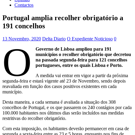
Contactos
Portugal amplia recolher obrigatório a
191 concelhos
13 Novembro, 2020
Delta Diario
O Expediente Noticioso
0
O
Governo de Lisboa ampliou para 191
municípios o recolher obrigatório que decretou
na passada segunda-feira para 121 concelhos
portugueses, entre os quais Lisboa e Porto.
A medida vai entrar em vigor a partir da próxima
segunda-feira e estará vigente até 23 de Novembro, sendo depois
reavaliada em função dos casos positivos existentes em cada
município.
Desta maneira, a cada semana é avaliada a situação dos 308
concelhos de Portugal, e os que passarem os 240 contágios por cada
100.000 habitantes nos últimos dias serão incluídos nas medidas
restritivas do recolher obrigatório.
Com esta imposição, os habitantes deverão permanecer em casa de
segunda a sexta-feira entre as 23 e 5 horas, enquanto nos fins de