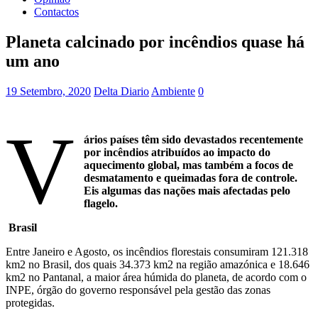
Contactos
Planeta calcinado por incêndios quase há
um ano
19 Setembro, 2020
Delta Diario
Ambiente
0
V
ários países têm sido devastados recentemente
por incêndios atribuídos ao impacto do
aquecimento global, mas também a focos de
desmatamento e queimadas fora de controle.
Eis algumas das nações mais afectadas pelo
flagelo.
Brasil
Entre Janeiro e Agosto, os incêndios florestais consumiram 121.318
km2 no Brasil, dos quais 34.373 km2 na região amazónica e 18.646
km2 no Pantanal, a maior área húmida do planeta, de acordo com o
INPE, órgão do governo responsável pela gestão das zonas
protegidas.