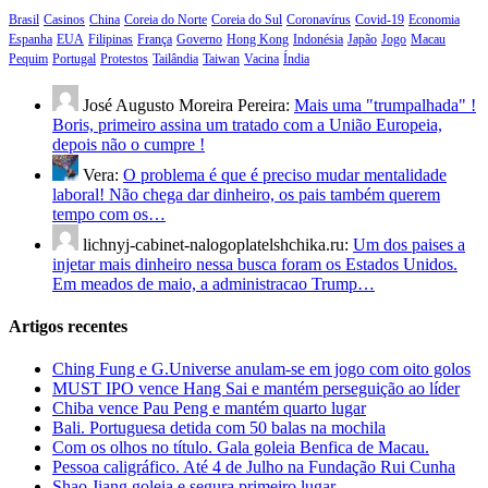
Brasil
Casinos
China
Coreia do Norte
Coreia do Sul
Coronavírus
Covid-19
Economia
Espanha
EUA
Filipinas
França
Governo
Hong Kong
Indonésia
Japão
Jogo
Macau
Pequim
Portugal
Protestos
Tailândia
Taiwan
Vacina
Índia
José Augusto Moreira Pereira:
Mais uma "trumpalhada" !
Boris, primeiro assina um tratado com a União Europeia,
depois não o cumpre !
Vera:
O problema é que é preciso mudar mentalidade
laboral! Não chega dar dinheiro, os pais também querem
tempo com os…
lichnyj-cabinet-nalogoplatelshchika.ru:
Um dos paises a
injetar mais dinheiro nessa busca foram os Estados Unidos.
Em meados de maio, a administracao Trump…
Artigos recentes
Ching Fung e G.Universe anulam-se em jogo com oito golos
MUST IPO vence Hang Sai e mantém perseguição ao líder
Chiba vence Pau Peng e mantém quarto lugar
Bali. Portuguesa detida com 50 balas na mochila
Com os olhos no título. Gala goleia Benfica de Macau.
Pessoa caligráfico. Até 4 de Julho na Fundação Rui Cunha
Shao Jiang goleia e segura primeiro lugar