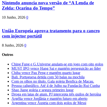
Nintendo anuncia nova versão de “A Lenda de
Zelda: Ocarina do Tempo”
10 Junho, 2026
0
União Europeia aprova tratamento para o cancro
com injector portátil
8 Junho, 2026
0
Outros
Ching Fung e G.Universe anulam-se em jogo com oito golos
MUST IPO vence Hang Sai e mantém perseguição ao líder
Chiba vence Pau Peng e mantém quarto lugar
Bali. Portuguesa detida com 50 balas na mochila
Com os olhos no título. Gala goleia Benfica de Macau.
Pessoa caligráfico. Até 4 de Julho na Fundação Rui Cunha
Shao Jiang goleia e segura primeiro lugar
Droga em latas de atum. PJ intercepta três quilos de heroína
Argélia vence Jordânia e mantém futuro em aberto
Argentina vence Áustria com dois golos de Messi