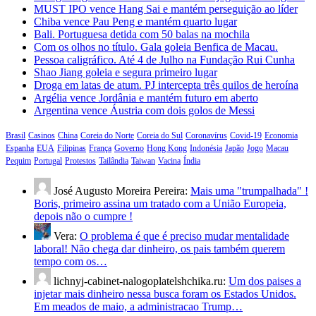
MUST IPO vence Hang Sai e mantém perseguição ao líder
Chiba vence Pau Peng e mantém quarto lugar
Bali. Portuguesa detida com 50 balas na mochila
Com os olhos no título. Gala goleia Benfica de Macau.
Pessoa caligráfico. Até 4 de Julho na Fundação Rui Cunha
Shao Jiang goleia e segura primeiro lugar
Droga em latas de atum. PJ intercepta três quilos de heroína
Argélia vence Jordânia e mantém futuro em aberto
Argentina vence Áustria com dois golos de Messi
Brasil
Casinos
China
Coreia do Norte
Coreia do Sul
Coronavírus
Covid-19
Economia
Espanha
EUA
Filipinas
França
Governo
Hong Kong
Indonésia
Japão
Jogo
Macau
Pequim
Portugal
Protestos
Tailândia
Taiwan
Vacina
Índia
José Augusto Moreira Pereira:
Mais uma "trumpalhada" !
Boris, primeiro assina um tratado com a União Europeia,
depois não o cumpre !
Vera:
O problema é que é preciso mudar mentalidade
laboral! Não chega dar dinheiro, os pais também querem
tempo com os…
lichnyj-cabinet-nalogoplatelshchika.ru:
Um dos paises a
injetar mais dinheiro nessa busca foram os Estados Unidos.
Em meados de maio, a administracao Trump…