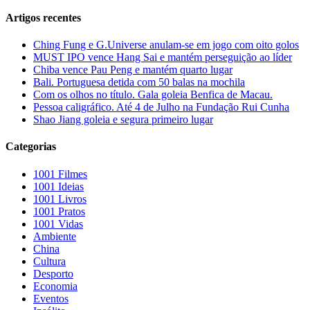
Artigos recentes
Ching Fung e G.Universe anulam-se em jogo com oito golos
MUST IPO vence Hang Sai e mantém perseguição ao líder
Chiba vence Pau Peng e mantém quarto lugar
Bali. Portuguesa detida com 50 balas na mochila
Com os olhos no título. Gala goleia Benfica de Macau.
Pessoa caligráfico. Até 4 de Julho na Fundação Rui Cunha
Shao Jiang goleia e segura primeiro lugar
Categorias
1001 Filmes
1001 Ideias
1001 Livros
1001 Pratos
1001 Vidas
Ambiente
China
Cultura
Desporto
Economia
Eventos