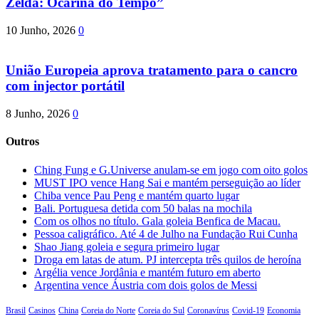
Zelda: Ocarina do Tempo”
10 Junho, 2026
0
União Europeia aprova tratamento para o cancro
com injector portátil
8 Junho, 2026
0
Outros
Ching Fung e G.Universe anulam-se em jogo com oito golos
MUST IPO vence Hang Sai e mantém perseguição ao líder
Chiba vence Pau Peng e mantém quarto lugar
Bali. Portuguesa detida com 50 balas na mochila
Com os olhos no título. Gala goleia Benfica de Macau.
Pessoa caligráfico. Até 4 de Julho na Fundação Rui Cunha
Shao Jiang goleia e segura primeiro lugar
Droga em latas de atum. PJ intercepta três quilos de heroína
Argélia vence Jordânia e mantém futuro em aberto
Argentina vence Áustria com dois golos de Messi
Brasil
Casinos
China
Coreia do Norte
Coreia do Sul
Coronavírus
Covid-19
Economia