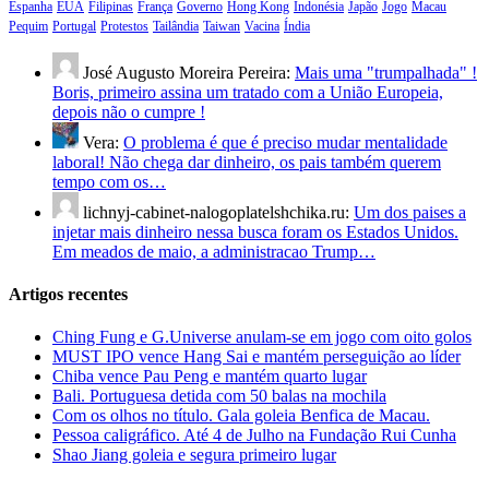
Espanha
EUA
Filipinas
França
Governo
Hong Kong
Indonésia
Japão
Jogo
Macau
Pequim
Portugal
Protestos
Tailândia
Taiwan
Vacina
Índia
José Augusto Moreira Pereira:
Mais uma "trumpalhada" !
Boris, primeiro assina um tratado com a União Europeia,
depois não o cumpre !
Vera:
O problema é que é preciso mudar mentalidade
laboral! Não chega dar dinheiro, os pais também querem
tempo com os…
lichnyj-cabinet-nalogoplatelshchika.ru:
Um dos paises a
injetar mais dinheiro nessa busca foram os Estados Unidos.
Em meados de maio, a administracao Trump…
Artigos recentes
Ching Fung e G.Universe anulam-se em jogo com oito golos
MUST IPO vence Hang Sai e mantém perseguição ao líder
Chiba vence Pau Peng e mantém quarto lugar
Bali. Portuguesa detida com 50 balas na mochila
Com os olhos no título. Gala goleia Benfica de Macau.
Pessoa caligráfico. Até 4 de Julho na Fundação Rui Cunha
Shao Jiang goleia e segura primeiro lugar