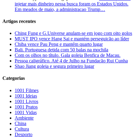
injetar mais dinheiro nessa busca foram os Estados Unidos.
Em meados de maio, a administracao Trump…
Artigos recentes
Ching Fung e G.Universe anulam-se em jogo com oito golos
MUST IPO vence Hang Sai e mantém perseguição ao líder
Chiba vence Pau Peng e mantém quarto lugar
Bali. Portuguesa detida com 50 balas na mochila
Com os olhos no título. Gala goleia Benfica de Macau.
Pessoa caligráfico. Até 4 de Julho na Fundação Rui Cunha
Shao Jiang goleia e segura primeiro lugar
Categorias
1001 Filmes
1001 Ideias
1001 Livros
1001 Pratos
1001 Vidas
Ambiente
China
Cultura
Desporto