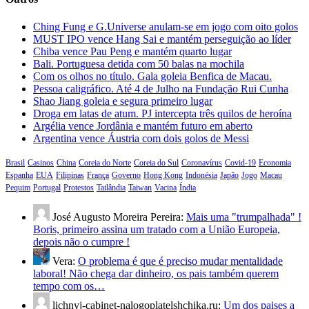
Ching Fung e G.Universe anulam-se em jogo com oito golos
MUST IPO vence Hang Sai e mantém perseguição ao líder
Chiba vence Pau Peng e mantém quarto lugar
Bali. Portuguesa detida com 50 balas na mochila
Com os olhos no título. Gala goleia Benfica de Macau.
Pessoa caligráfico. Até 4 de Julho na Fundação Rui Cunha
Shao Jiang goleia e segura primeiro lugar
Droga em latas de atum. PJ intercepta três quilos de heroína
Argélia vence Jordânia e mantém futuro em aberto
Argentina vence Áustria com dois golos de Messi
Brasil
Casinos
China
Coreia do Norte
Coreia do Sul
Coronavírus
Covid-19
Economia
Espanha
EUA
Filipinas
França
Governo
Hong Kong
Indonésia
Japão
Jogo
Macau
Pequim
Portugal
Protestos
Tailândia
Taiwan
Vacina
Índia
José Augusto Moreira Pereira:
Mais uma "trumpalhada" !
Boris, primeiro assina um tratado com a União Europeia,
depois não o cumpre !
Vera:
O problema é que é preciso mudar mentalidade
laboral! Não chega dar dinheiro, os pais também querem
tempo com os…
lichnyj-cabinet-nalogoplatelshchika.ru:
Um dos paises a