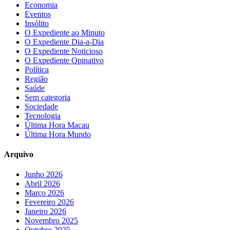
Economia
Eventos
Insólito
O Expediente ao Minuto
O Expediente Dia-a-Dia
O Expediente Noticioso
O Expediente Opinativo
Política
Região
Saúde
Sem categoria
Sociedade
Tecnologia
Última Hora Macau
Última Hora Mundo
Arquivo
Junho 2026
Abril 2026
Março 2026
Fevereiro 2026
Janeiro 2026
Novembro 2025
Outubro 2025