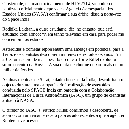
O asteroide, chamado actualmente de HLV2514, só pode ser
baptizado oficialmente depois de a Agência Aeroespacial dos
Estados Unidos (NASA) confirmar a sua órbita, disse a porta-voz
do Space India.
Radhika Lakhani, a outra estudante, diz, no entanto, que está
estudado com afinco: “Nem tenho televisão em casa para poder me
concentrar nos estudos”.
Asteroides e cometas representam uma ameaça em potencial para a
Terra, e os cientistas descobrem milhares deles todos os anos. Em
2013, um asteroide mais pesado do que a Torre Eiffel explodiu
sobre o centro da Rússia. A sua onda de choque deixou mais de um
milhar de feridos.
As duas meninas de Surat, cidade do oeste da Índia, descobriram o
objecto durante uma campanha de localização de asteroides
conduzida pelo SPACE India em parceria com a Colaboração
Internacional de Busca Astronómica (IASC), um grupo de cientistas
afiliado à NASA.
O diretor do IASC, J. Patrick Miller, confirmou a descoberta, de
acordo com um email enviado para as adolescentes a que a agência
Reuters teve acesso.