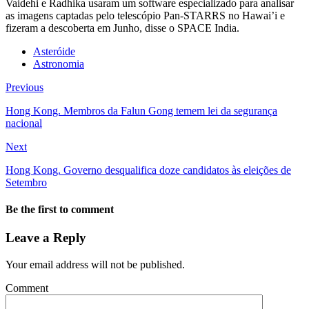
Vaidehi e Radhika usaram um software especializado para analisar
as imagens captadas pelo telescópio Pan-STARRS no Hawai’i e
fizeram a descoberta em Junho, disse o SPACE India.
Asteróide
Astronomia
Previous
Hong Kong. Membros da Falun Gong temem lei da segurança
nacional
Next
Hong Kong. Governo desqualifica doze candidatos às eleições de
Setembro
Be the first to comment
Leave a Reply
Your email address will not be published.
Comment