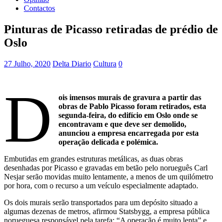
Contactos
Pinturas de Picasso retiradas de prédio de
Oslo
27 Julho, 2020
Delta Diario
Cultura
0
D
ois imensos murais de gravura a partir das
obras de Pablo Picasso foram retirados, esta
segunda-feira, do edifício em Oslo onde se
encontravam e que deve ser demolido,
anunciou a empresa encarregada por esta
operação delicada e polémica.
Embutidas em grandes estruturas metálicas, as duas obras
desenhadas por Picasso e gravadas em betão pelo norueguês Carl
Nesjar serão movidas muito lentamente, a menos de um quilómetro
por hora, com o recurso a um veículo especialmente adaptado.
Os dois murais serão transportados para um depósito situado a
algumas dezenas de metros, afirmou Statsbygg, a empresa pública
norueguesa responsável pela tarefa: “A operação é muito lenta” e