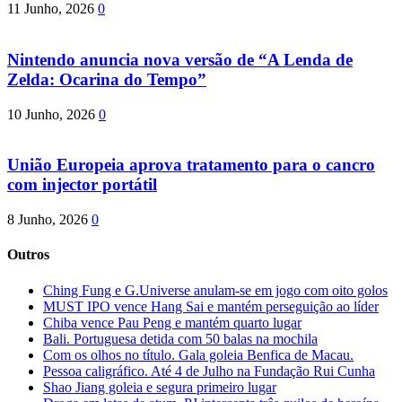
11 Junho, 2026
0
Nintendo anuncia nova versão de “A Lenda de
Zelda: Ocarina do Tempo”
10 Junho, 2026
0
União Europeia aprova tratamento para o cancro
com injector portátil
8 Junho, 2026
0
Outros
Ching Fung e G.Universe anulam-se em jogo com oito golos
MUST IPO vence Hang Sai e mantém perseguição ao líder
Chiba vence Pau Peng e mantém quarto lugar
Bali. Portuguesa detida com 50 balas na mochila
Com os olhos no título. Gala goleia Benfica de Macau.
Pessoa caligráfico. Até 4 de Julho na Fundação Rui Cunha
Shao Jiang goleia e segura primeiro lugar