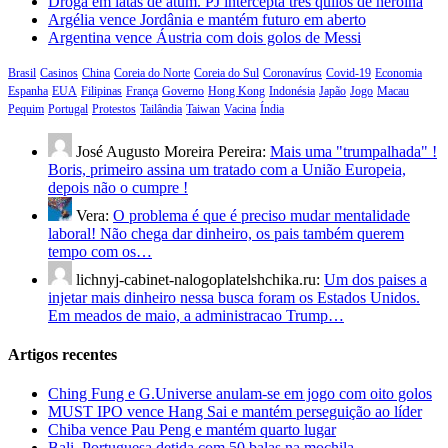
Droga em latas de atum. PJ intercepta três quilos de heroína
Argélia vence Jordânia e mantém futuro em aberto
Argentina vence Áustria com dois golos de Messi
Brasil
Casinos
China
Coreia do Norte
Coreia do Sul
Coronavírus
Covid-19
Economia
Espanha
EUA
Filipinas
França
Governo
Hong Kong
Indonésia
Japão
Jogo
Macau
Pequim
Portugal
Protestos
Tailândia
Taiwan
Vacina
Índia
José Augusto Moreira Pereira:
Mais uma "trumpalhada" !
Boris, primeiro assina um tratado com a União Europeia,
depois não o cumpre !
Vera:
O problema é que é preciso mudar mentalidade
laboral! Não chega dar dinheiro, os pais também querem
tempo com os…
lichnyj-cabinet-nalogoplatelshchika.ru:
Um dos paises a
injetar mais dinheiro nessa busca foram os Estados Unidos.
Em meados de maio, a administracao Trump…
Artigos recentes
Ching Fung e G.Universe anulam-se em jogo com oito golos
MUST IPO vence Hang Sai e mantém perseguição ao líder
Chiba vence Pau Peng e mantém quarto lugar
Bali. Portuguesa detida com 50 balas na mochila