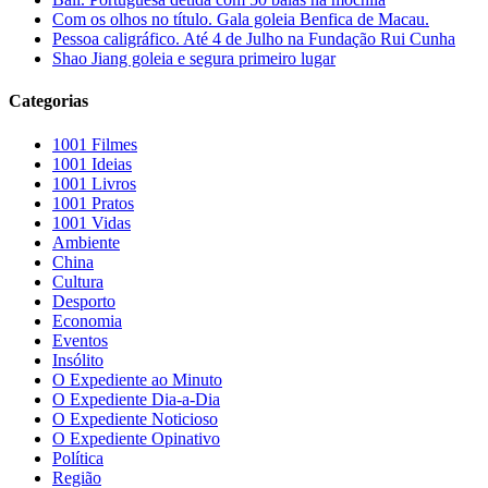
Com os olhos no título. Gala goleia Benfica de Macau.
Pessoa caligráfico. Até 4 de Julho na Fundação Rui Cunha
Shao Jiang goleia e segura primeiro lugar
Categorias
1001 Filmes
1001 Ideias
1001 Livros
1001 Pratos
1001 Vidas
Ambiente
China
Cultura
Desporto
Economia
Eventos
Insólito
O Expediente ao Minuto
O Expediente Dia-a-Dia
O Expediente Noticioso
O Expediente Opinativo
Política
Região