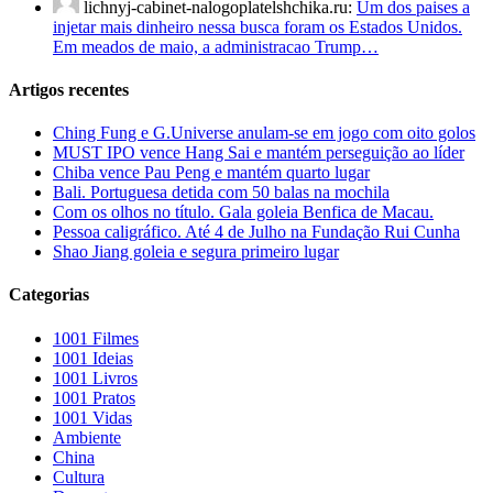
lichnyj-cabinet-nalogoplatelshchika.ru:
Um dos paises a
injetar mais dinheiro nessa busca foram os Estados Unidos.
Em meados de maio, a administracao Trump…
Artigos recentes
Ching Fung e G.Universe anulam-se em jogo com oito golos
MUST IPO vence Hang Sai e mantém perseguição ao líder
Chiba vence Pau Peng e mantém quarto lugar
Bali. Portuguesa detida com 50 balas na mochila
Com os olhos no título. Gala goleia Benfica de Macau.
Pessoa caligráfico. Até 4 de Julho na Fundação Rui Cunha
Shao Jiang goleia e segura primeiro lugar
Categorias
1001 Filmes
1001 Ideias
1001 Livros
1001 Pratos
1001 Vidas
Ambiente
China
Cultura