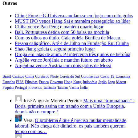
Outros
Ching Fung e G.Universe anulam-se em jogo com oito golos
MUST IPO vence Hang Sai e mantém perseguição ao líder
Chiba vence Pau Peng e mantém quarto lugar
Bali. Portuguesa detida com 50 balas na mochila
Com os olhos no título. Gala goleia Benfica de Macau.
Pessoa caligráfico. Até 4 de Julho na Fundação Rui Cunha
Shao Jiang goleia e segura primeiro lugar
Droga em latas de atum. PJ intercepta três quilos de heroína
Argélia vence Jordânia e mantém futuro em aberto
Argentina vence Áustria com dois golos de Messi
Brasil
Casinos
China
Coreia do Norte
Coreia do Sul
Coronavírus
Covid-19
Economia
Espanha
EUA
Filipinas
França
Governo
Hong Kong
Indonésia
Japão
Jogo
Macau
Pequim
Portugal
Protestos
Tailândia
Taiwan
Vacina
Índia
José Augusto Moreira Pereira:
Mais uma "trumpalhada" !
Boris, primeiro assina um tratado com a União Europeia,
depois não o cumpre !
Vera:
O problema é que é preciso mudar mentalidade
laboral! Não chega dar dinheiro, os pais também querem
tempo com os…