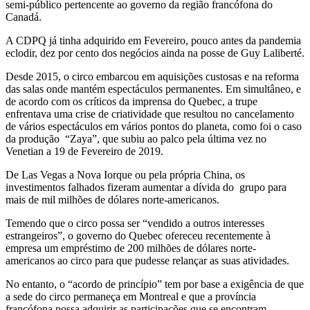
semi-público pertencente ao governo da região francófona do
Canadá.
A CDPQ já tinha adquirido em Fevereiro, pouco antes da pandemia
eclodir, dez por cento dos negócios ainda na posse de Guy Laliberté.
Desde 2015, o circo embarcou em aquisições custosas e na reforma
das salas onde mantém espectáculos permanentes. Em simultâneo, e
de acordo com os críticos da imprensa do Quebec, a trupe
enfrentava uma crise de criatividade que resultou no cancelamento
de vários espectáculos em vários pontos do planeta, como foi o caso
da produção “Zaya”, que subiu ao palco pela última vez no
Venetian a 19 de Fevereiro de 2019.
De Las Vegas a Nova Iorque ou pela própria China, os
investimentos falhados fizeram aumentar a dívida do grupo para
mais de mil milhões de dólares norte-americanos.
Temendo que o circo possa ser “vendido a outros interesses
estrangeiros”, o governo do Quebec ofereceu recentemente à
empresa um empréstimo de 200 milhões de dólares norte-
americanos ao circo para que pudesse relançar as suas atividades.
No entanto, o “acordo de princípio” tem por base a exigência de que
a sede do circo permaneça em Montreal e que a província
francófona possa adquirir as participações que se encontram