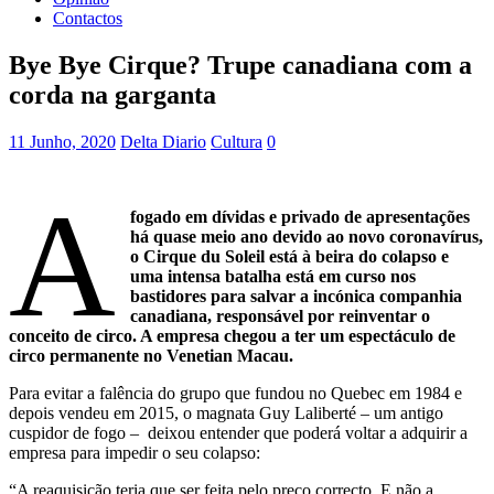
Contactos
Bye Bye Cirque? Trupe canadiana com a
corda na garganta
11 Junho, 2020
Delta Diario
Cultura
0
A
fogado em dívidas e privado de apresentações
há quase meio ano devido ao novo coronavírus,
o Cirque du Soleil está à beira do colapso e
uma intensa batalha está em curso nos
bastidores para salvar a incónica companhia
canadiana, responsável por reinventar o
conceito de circo. A empresa chegou a ter um espectáculo de
circo permanente no Venetian Macau.
Para evitar a falência do grupo que fundou no Quebec em 1984 e
depois vendeu em 2015, o magnata Guy Laliberté – um antigo
cuspidor de fogo – deixou entender que poderá voltar a adquirir a
empresa para impedir o seu colapso:
“A reaquisição teria que ser feita pelo preço correcto. E não a