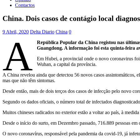
Contactos
China. Dois casos de contágio local diagn
9 Abril, 2020
Delta Diario
China
0
A
República Popular da China registou nas últimas 
Guangdong. A informação foi esta quinta-feira 
Em Hubei, a provincial onde o novo coronavirus foi
Wuhan, a capital da província.
A China revelou ainda que detectou 56 novos casos assintomáticos, e
mas que não têm sintomas.
Desde então, mais de dois terços dos casos de infecção pelo novo cor
Segundo os dados oficiais, o número total de infectados diagnosticado
Muitos chineses radicados no exterior estão a voltar ao país, à medid
Desde o início do surto, em Dezembro passado, 716.889 pessoas em c
O novo coronavírus, responsável pela pandemia da covid-19, já infet