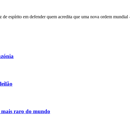
 de espírito em defender quem acredita que uma nova ordem mundial – q
azónia
leilão
s mais raro do mundo