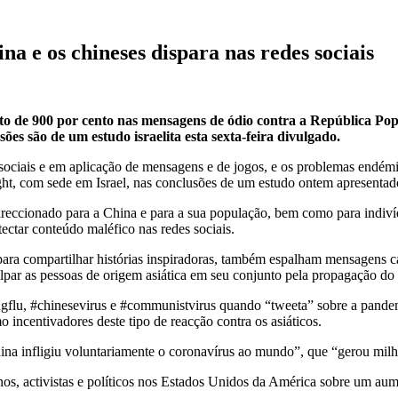
na e os chineses dispara nas redes sociais
de 900 por cento nas mensagens de ódio contra a República Popul
sões são de um estudo israelita esta sexta-feira divulgado.
ociais e em aplicação de mensagens e de jogos, e os problemas endémic
ght, com sede em Israel, nas conclusões de um estudo ontem apresentad
ireccionado para a China e para a sua população, bem como para indiví
etectar conteúdo maléfico nas redes sociais.
ara compartilhar histórias inspiradoras, também espalham mensagens c
lpar as pessoas de origem asiática em seu conjunto pela propagação do 
gflu, #chinesevirus e #communistvirus quando “tweeta” sobre a pandemi
incentivadores deste tipo de reacção contra os asiáticos.
na infligiu voluntariamente o coronavírus ao mundo”, que “gerou milha
anos, activistas e políticos nos Estados Unidos da América sobre um aum