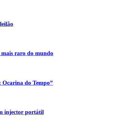
leilão
s mais raro do mundo
a: Ocarina do Tempo”
injector portátil