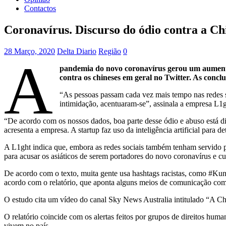
Contactos
Coronavírus. Discurso do ódio contra a Chi
28 Março, 2020
Delta Diario
Região
0
A
pandemia do novo coronavírus gerou um aumento 
contra os chineses em geral no Twitter. As conclu
“As pessoas passam cada vez mais tempo nas redes s
intimidação, acentuaram-se”, assinala a empresa L1
“De acordo com os nossos dados, boa parte desse ódio e abuso está d
acresenta a empresa. A startup faz uso da inteligência artificial para d
A L1ght indica que, embora as redes sociais também tenham servido p
para acusar os asiáticos de serem portadores do novo coronavírus e cu
De acordo com o texto, muita gente usa hashtags racistas, como #Kun
acordo com o relatório, que aponta alguns meios de comunicação como 
O estudo cita um vídeo do canal Sky News Australia intitulado “A Chi
O relatório coincide com os alertas feitos por grupos de direitos hum
vivem no país.